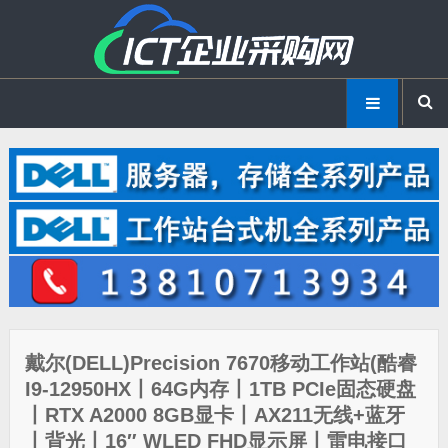
戴尔(DELL)Precision 7670移动工作站(酷睿
I9-12950HX丨64G内存丨1TB PCIe固态硬盘
丨RTX A2000 8GB显卡丨AX211无线+蓝牙
丨背光丨16″ WLED FHD显示屏丨雷电接口