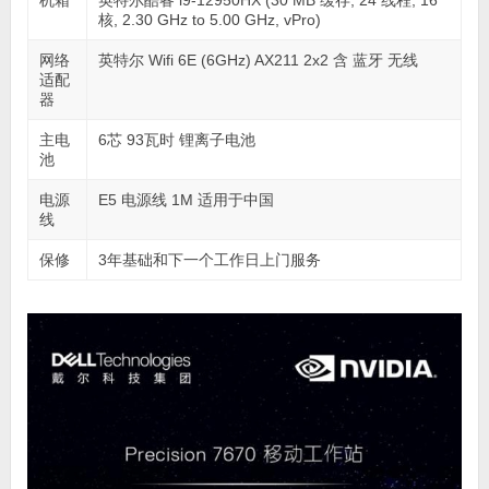
机箱
英特尔酷睿 i9-12950HX (30 MB 缓存, 24 线程, 16
核, 2.30 GHz to 5.00 GHz, vPro)
网络
英特尔 Wifi 6E (6GHz) AX211 2x2 含 蓝牙 无线
适配
器
主电
6芯 93瓦时 锂离子电池
池
电源
E5 电源线 1M 适用于中国
线
保修
3年基础和下一个工作日上门服务