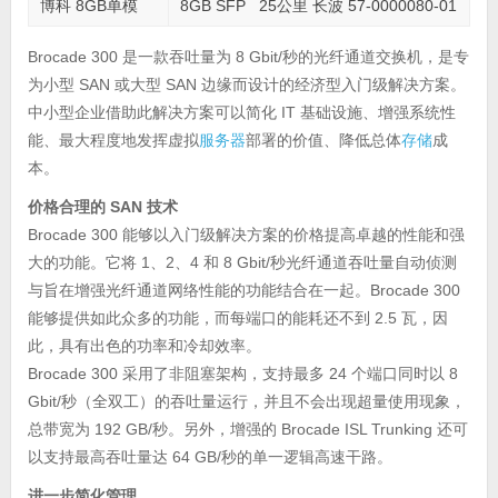
博科 8GB单模
8GB SFP 25公里 长波 57-0000080-01
Brocade 300 是一款吞吐量为 8 Gbit/秒的光纤通道交换机，是专
为小型 SAN 或大型 SAN 边缘而设计的经济型入门级解决方案。
中小型企业借助此解决方案可以简化 IT 基础设施、增强系统性
能、最大程度地发挥虚拟
服务器
部署的价值、降低总体
存储
成
本。
价格合理的 SAN 技术
Brocade 300 能够以入门级解决方案的价格提高卓越的性能和强
大的功能。它将 1、2、4 和 8 Gbit/秒光纤通道吞吐量自动侦测
与旨在增强光纤通道网络性能的功能结合在一起。Brocade 300
能够提供如此众多的功能，而每端口的能耗还不到 2.5 瓦，因
此，具有出色的功率和冷却效率。
Brocade 300 采用了非阻塞架构，支持最多 24 个端口同时以 8
Gbit/秒（全双工）的吞吐量运行，并且不会出现超量使用现象，
总带宽为 192 GB/秒。另外，增强的 Brocade ISL Trunking 还可
以支持最高吞吐量达 64 GB/秒的单一逻辑高速干路。
进一步简化管理