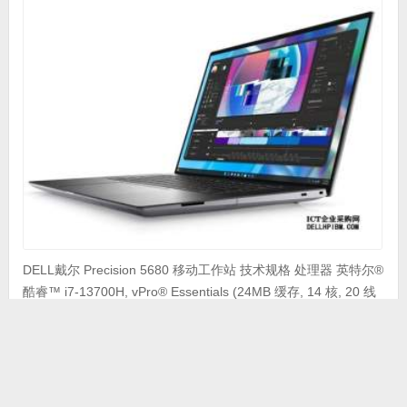
DELL戴尔 Precision 5680 移动工作站 技术规格 处理器 英特尔®
酷睿™ i7-13700H, vPro® Essentials (24MB 缓存, 14 核, 20 线
程, 睿频至高可达5.0 GHz Turbo, 45W) 操作系统选项 Windows
11 家庭单语言版, 简体中文 机箱 英特尔酷睿 i7-13700H vPro Es
sential, 16GB 内存 显示屏选项 16英寸 FHD+ 非触控, 1920 x 12
00, 60Hz, 500 nits WLED, 100% sRGB, Low BL ...