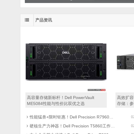
产品资讯
高容量存储新标杆！Dell PowerVault
高效扩容优选
ME5084性能与性价比双优之选
存储：参
性能猛兽+限时钜惠！Dell Precision R7960机架式工作站焕新来袭
0
硬核生产力神器！Dell Precision T5860工作站性能解析+限时促销
0