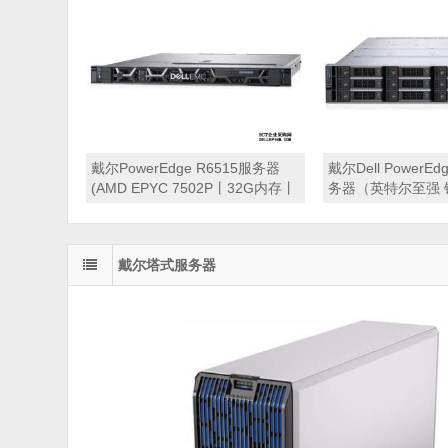
RAID卡丨800W单电源丨3年保
H755 8G缓存阵列
修）
源丨三年质保）
戴尔PowerEdge R6515服务器
戴尔Dell PowerEd
(AMD EPYC 7502P丨32G内存丨
务器（英特尔至强 银
480G固态硬盘丨PERC H740P
2.0GHz 十二核心
RAID卡丨550W冗余电源丨导轨
4块*1.2TB SAS
丨三年质保)
卡丨700W单电源
戴尔塔式服务器