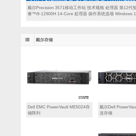
丨红外摄像头麦克风丨AX211 wifi 6E+BT 5.2丨
戴尔Precision 3571移动工作站 技术规格 处理器 第12
分屏丨三年保修)
睿™i9-12900H 14-Core 处理器 操作系统选项 Windows
版, 简体 ...
戴尔存储
Dell EMC PowerVault ME5024存
戴尔Dell PowerVau
储阵列
连存储