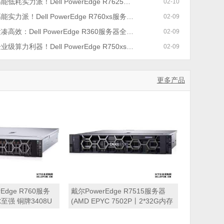
低耗实力派！Dell PowerEdge R7625服务器焕新来袭 | 参数+场景+限时特惠
02-10
能实力派！Dell PowerEdge R760xs服务器参数、场景及限时促销全解析
02-09
凑高效：Dell PowerEdge R360服务器全方位解析
02-09
业级算力利器！Dell PowerEdge R750xs服务器爆款促销指南
02-09
更多产品
rEdge R760服务
戴尔PowerEdge R7515服务器
至强 铜牌3408U
(AMD EPYC 7502P丨2*32G内存
核心丨64GB 内存丨
丨480G固态硬盘丨PERC H730P
5K SAS硬盘丨H755
RAID卡丨750W冗余电源丨导轨