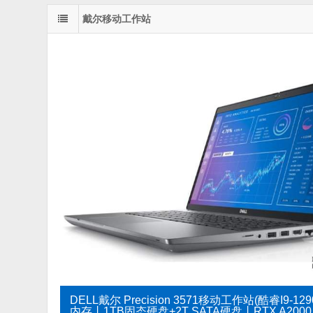
8G显卡丨750W电源丨三年质
鼠标丨三年质保）
戴尔移动工作站
保）
DELL戴尔 Precision 3571移动工作站(酷睿I9-12
内存丨1TB固态硬盘+2T SATA硬盘丨RTX A2000