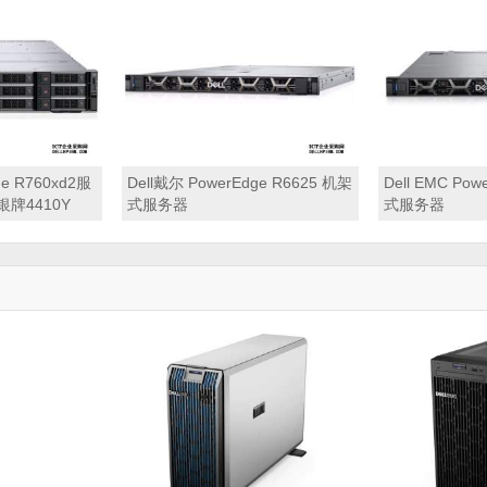
卡丨800W双电
电源丨三年保修）
阵列卡丨110
修）
ge R760xd2服
Dell戴尔 PowerEdge R6625 机架
Dell EMC Po
牌4410Y
式服务器
式服务器
丨64GB 内存丨
硬盘丨H755阵列
丨三年保修）