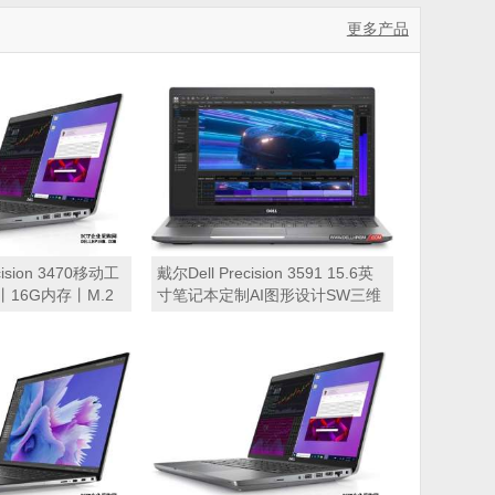
2GB显卡丨键盘鼠标丨
盘丨A5000 24GB显卡丨键盘鼠标
更多产品
丨三年质保）
ision 3470移动工
戴尔Dell Precision 3591 15.6英
P丨16G内存丨M.2
寸笔记本定制AI图形设计SW三维
固态丨T550 4G专业
建模移动工作站(英特尔酷睿 Ultra
1无线+蓝牙丨背光丨
7-155H 十六核心|32GB内存|1TB
CD显示屏丨雷电接口
PCIe固态硬盘|500Ada-4GB显
11家庭版丨3年质保)
卡|15.6英寸|三年保修)