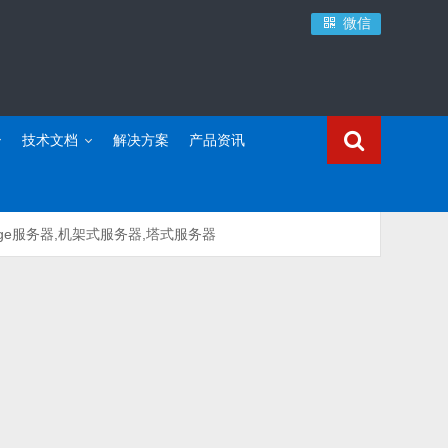
微信
技术文档
解决方案
产品资讯
edge服务器,机架式服务器,塔式服务器
ll Precision 7920塔式工作站可提供出色性能和可扩展性