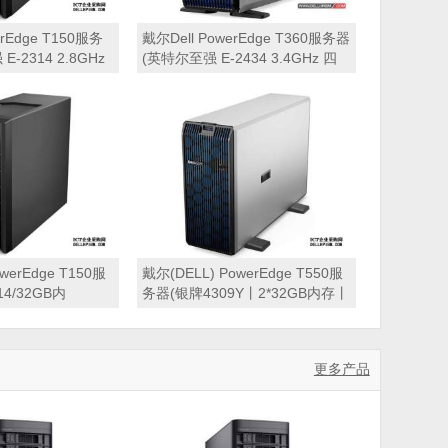
erEdge T150服务
戴尔Dell PowerEdge T360服务器
-2314 2.8GHz
(英特尔至强 E-2434 3.4GHz 四
内存丨256GB 固
核心丨16GB 内存丨2块960GB 固
TB 硬盘丨集成阵列
态硬盘丨集成阵列卡丨三年保修)
三年保修）
werEdge T150服
戴尔(DELL) PowerEdge T550服
4/32GB内
务器(银牌4309Y丨2*32GB内存丨
SD固态硬盘/集成
3*4TB NL SAS硬盘丨H745 RAID
保)
卡丨DVDRW丨800W单电源丨三
年质保)
更多产品