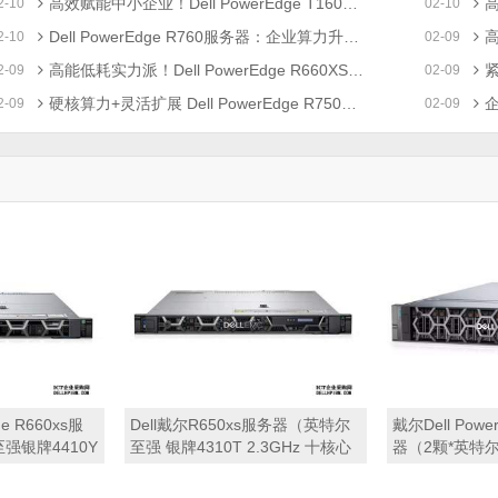
高效赋能中小企业！Dell PowerEdge T160塔式服务器爆款促销
高能
2-10
02-10
Dell PowerEdge R760服务器：企业算力升级利器，超值促销开启
高
2-10
02-09
高能低耗实力派！Dell PowerEdge R660XS服务器爆款促销来袭
紧
2-09
02-09
硬核算力+灵活扩展 Dell PowerEdge R750服务器限时促销来袭
企
2-09
02-09
ge R660xs服
Dell戴尔R650xs服务器（英特尔
戴尔Dell Powe
强银牌4410Y
至强 银牌4310T 2.3GHz 十核心
器（2颗*英特尔
心丨32GB 内存
丨32GB 内存丨2块*900GB SAS
1.8GHz 十六
S硬盘丨PERC
硬盘丨HBA355 阵列卡丨600W单
4块*600GB 1