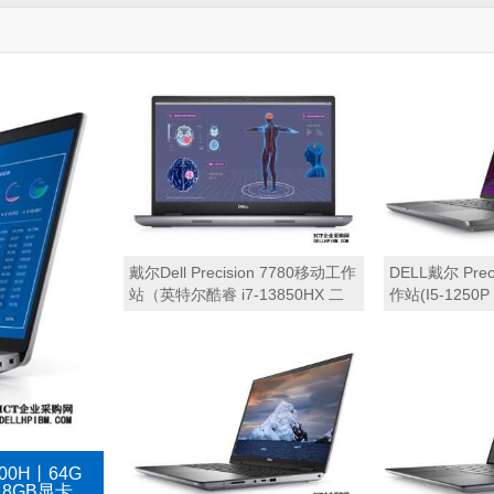
卡|三年保修)
丨A2000 1
三年质保）
戴尔Dell Precision 7780移动工作
DELL戴尔 Prec
站（英特尔酷睿 i7-13850HX 二
作站(I5-1250
十核心丨32GB 内存丨2TB M.2固
512GB PCIe
态硬盘丨A1000 6GB显卡丨17.3
显卡丨AX21
英寸 4K显示屏丨三年保修）
14″ FHD L
丨Windows 
900H丨64G
 8GB显卡