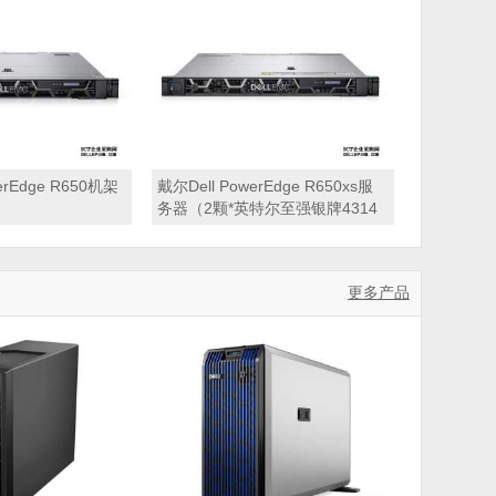
0W双电源丨三年保
丨三年质保)
werEdge R650机架
戴尔Dell PowerEdge R650xs服
务器（2颗*英特尔至强银牌4314
2.4GHz 三十二核心丨32GB 内存
丨2块*1.2TB SAS硬盘丨PERC
H355 阵列卡丨800W双电源丨三
更多产品
年质保）