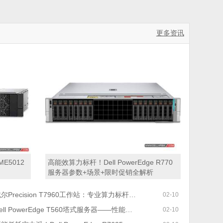
更多资讯
ME5012
高能效算力标杆！Dell PowerEdge R770
服务器参数+场景+限时促销全解析
尔Precision T7960工作站：专业算力标杆，限时福利抢先购
02-10
ell PowerEdge T560塔式服务器——性能硬核价更优！
02-10