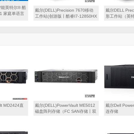
15.6防蓝光高
代智能英特尔® 酷
戴尔(DELL)Precision 7670移动
戴尔DELL Prec
 11 家庭单语言
工作站(创游版丨酷睿I7-12850HX
形工作站（英特尔
丨32G内存丨1TB PCIe固态硬盘
13700H vPro
丨RTX3080ti 16GB显卡丨AX211
丨32GB 内存丨
无线+蓝牙丨背光丨16″ WLED
硬盘丨A1000
FHD显示屏丨雷电接口丨无指纹
幕丨三年保修
丨Windows 11家庭版丨3年专业
服务)
lt MD2424直
戴尔(DELL)PowerVault ME5012
戴尔Dell Powe
磁盘阵列存储（FC SAN存储丨双
连存储
控制器32GB缓存丨单控含2个
32GB FC接口丨12*16T NLSAS
硬盘丨冗余电源丨导轨丨三年保