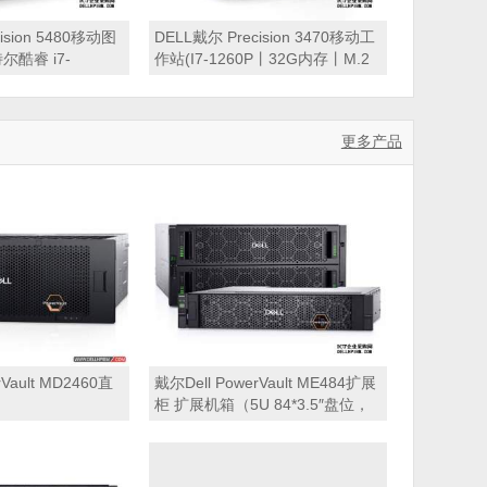
ision 5480移动图
DELL戴尔 Precision 3470移动工
酷睿 i7-
作站(I7-1260P丨32G内存丨M.2
 2.4GHz 十四核心
1TB PCIe固态丨T550 4G专业显
512GB PCIe固态
卡丨AX211无线+蓝牙丨背光丨
 6G显卡丨14英寸屏
14″ FHD LCD显示屏丨雷电接口
更多产品
）
丨Windows 11家庭版丨3年质保)
rVault MD2460直
戴尔Dell PowerVault ME484扩展
柜 扩展机箱（5U 84*3.5″盘位，
可用于Dell ME4012，ME4024，
ME4084，ME5012，ME5024，
ME5084等主存储扩展）