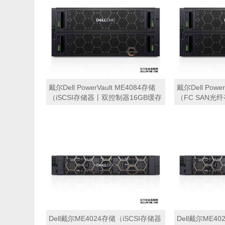
戴尔Dell PowerVault ME4084存储
戴尔Dell Powe
（iSCSI存储器丨双控制器16GB缓存
（FC SAN
丨 8端口10Gb SFP+接口丨84块
16GB缓存丨 8
*16TB SAS硬盘丨冗余电源丨导轨丨
84块*16TB
三年保修） 磁盘阵列
轨丨三年保修）
Dell戴尔ME4024存储（iSCSI存储器
Dell戴尔ME4