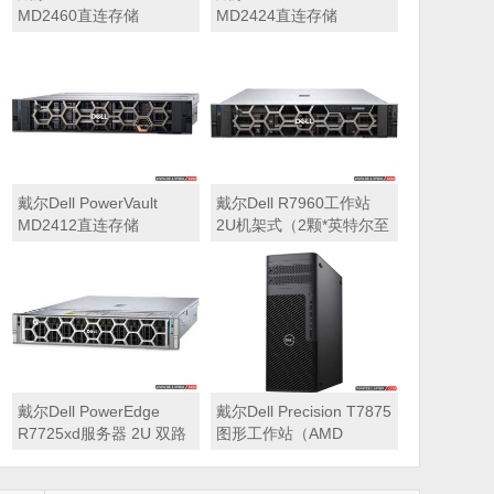
MD2460直连存储
MD2424直连存储
戴尔Dell PowerVault
戴尔Dell R7960工作站
MD2412直连存储
2U机架式（2颗*英特尔至
强 银牌4410Y 2.0GHz 二
十四核心丨256GB 内存
丨1T固态硬盘+2块*8TB
硬盘丨2*RTX A6000
48GB显卡丨2400W双电
源丨三年质保）
戴尔Dell PowerEdge
戴尔Dell Precision T7875
R7725xd服务器 2U 双路
图形工作站（AMD
存储密集型机架式服务器
7995WX 2.5GHz 九十六
核心丨32GB内存丨