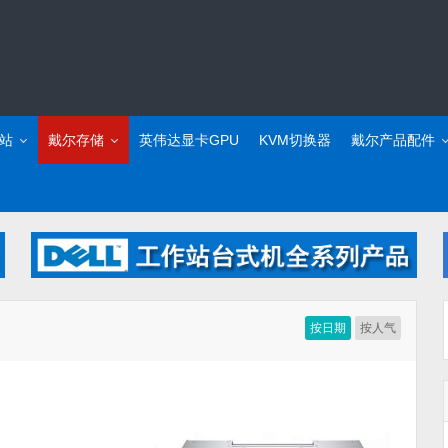
站
戴尔存储
英伟达显卡GPU
KVM切换器
戴尔产品配件
按日期
按人气