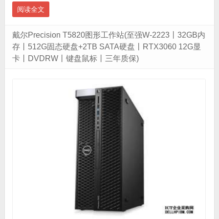
阅读全文
戴尔Precision T5820图形工作站(至强W-2223丨32GB内
存丨512G固态硬盘+2TB SATA硬盘丨RTX3060 12G显
卡丨DVDRW丨键盘鼠标丨三年质保)