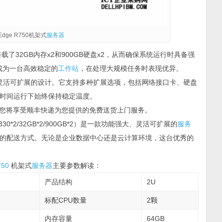
erEdge R750机架式
服务器
，并搭载了32GB内存x2和900GB硬盘x2，从而确保系统运行时具备强
成为一台高效稳定的
工作站
，在处理大规模任务时表现优异。
灵活可扩展的设计。它支持多种扩展选项，包括网络接口卡、硬盘
时间运行下始终保持稳定温度。
您将享受顺丰快递为您提供的免费送货上门服务。
d 6330*2/32GB*2/900GB*2）是一款功能强大、灵活可扩展的
服务
的配送方式。无论是企业数据中心还是云计算环境，这台优秀的
750
机架式
服务器
主要参数解读：
产品结构
2U
标配CPU数量
2颗
内存容量
64GB