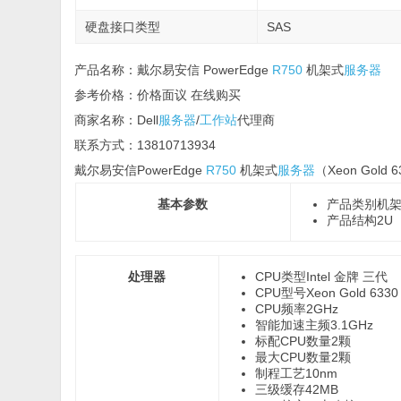
硬盘接口类型
SAS
产品名称：戴尔易安信 PowerEdge
R750
机架式
服务器
参考价格：价格面议 在线购买
商家名称：Dell
服务器
/
工作站
代理商
联系方式：13810713934
戴尔易安信PowerEdge
R750
机架式
服务器
（Xeon Gold 6
基本参数
产品类别
机
产品结构
2U
处理器
CPU类型
Intel 金牌 三代
CPU型号
Xeon Gold 6330
CPU频率
2GHz
智能加速主频
3.1GHz
标配CPU数量
2颗
最大CPU数量
2颗
制程工艺
10nm
三级缓存
42MB