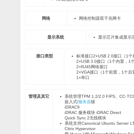
网络
网络控制器
双千兆网卡
显示系统
显示芯片
集成显示
接口类型
标准接口
2×USB 2.0接口（
2×USB 3.0接口（1个内置，
2×RJ45网络接口
2×VGA接口（1个前置，1个后
1×串口
管理及其它
系统管理
TPM 1.2/2.0 FIPS、CC-TC
嵌入式/
服务器
级
iDRAC9
iDRAC 服务模块 iDRAC Direct
Quick Sync 2无线模块
系统支持
Canonical Ubuntu Server L
Citrix Hypervisor
带 Hyper-V的 Microsoft Windows Ser