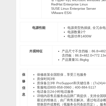
RedHat Enterprise Linux
SUSE Linux Enterprise Server
VMware ESXi
电源性能
电源类型
热插拔, 全冗余电源
电源数量
2个
电源功率
1400W
外观特征
产品尺寸
不含挡板：86.8×482.
含挡板：86.8×482.0×772.13
产品重量
31.8kgkg
保
保修政策
全国联保，享受三包服务
质保时间
3年
修
质保备注
3年 ProSupport和关键任务：(7x24
客服电话
800-858-0960；400-884-5117
信
电话备注
24小时电话服务
息
详细内容
售后服务由品牌厂商提供，支持全国
最近的维修点，由厂商售后解决。通过电话诊
替换部件或整机（视服务合同条款而定）。服务