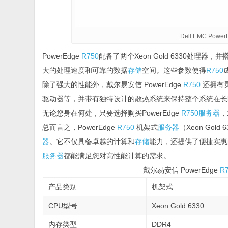
Dell EMC Pow
PowerEdge
R750
配备了两个Xeon Gold 6330处理器
大的处理速度和可靠的数据
存储
空间。这些参数使得
R750
除了强大的性能外，戴尔易安信 PowerEdge
R750
还拥有
驱动器等，并带有独特设计的散热系统来保持整个系统在长
无论您身在何处，只要选择购买PowerEdge
R750
服务器
，
总而言之，PowerEdge
R750
机架式
服务器
（Xeon Gol
器
。它不仅具备卓越的计算和
存储
能力，还提供了便捷实惠
服务器
都能满足您对高性能计算的需求。
戴尔易安信 PowerEdge
R
产品类别
机架式
CPU型号
Xeon Gold 6330
内存类型
DDR4