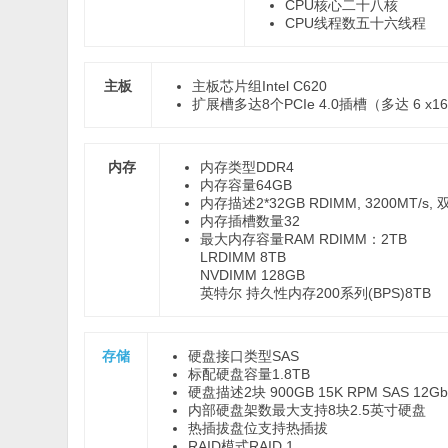
CPU核心
二十八核
CPU线程数
五十六线程
主板
主板芯片组
Intel C620
扩展槽
多达8个PCIe 4.0插槽（多达 6 x1
内存
内存类型
DDR4
内存容量
64GB
内存描述
2*32GB RDIMM, 3200MT/s, 
内存插槽数量
32
最大内存容量
RAM RDIMM：2TB
LRDIMM 8TB
NVDIMM 128GB
英特尔 持久性内存200系列(BPS)8TB
存储
硬盘接口类型
SAS
标配硬盘容量
1.8TB
硬盘描述
2块 900GB 15K RPM SAS 12
内部硬盘架数
最大支持8块2.5英寸硬盘
热插拔盘位
支持热插拔
RAID模式
RAID 1