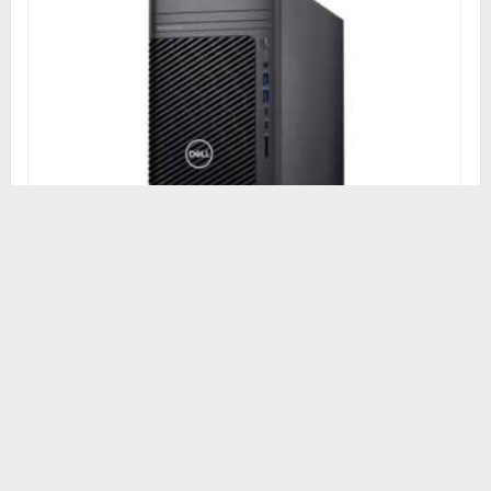
戴尔Dell T3680工作站(英特尔酷睿 i5-14600 2.7GHz 十四核心|1
6GB 内存|256GB PCIe固态硬盘|W6300显卡|三年保修) 产品规
格 处理器 英特尔® 酷睿™ i5 第14代 14600 (24 MB 缓存, 14 核,
20 线程, 2.7 GHz 至 5.2 GHz, 65W) 操作系统 Windows 11 家庭
单语言版, 简体中文 内存 16GB: 2 x 8 GB, DDR5, 4400 MT/s,
非-ECC 硬盘选项 AMD Radeon™ Pro W6300, 2 GB GDDR6,
...