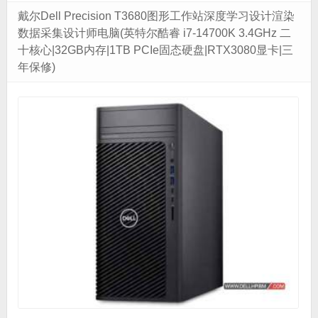
戴尔Dell Precision T3680图形工作站深度学习设计渲染
数据采集设计师电脑(英特尔酷睿 i7-14700K 3.4GHz 二
十核心|32GB内存|1TB PCIe固态硬盘|RTX3080显卡|三
年保修)