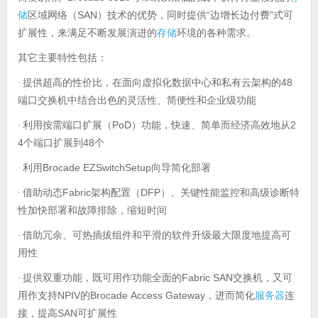
储
SAN
“
”
区域网络（
）技术的优势，同时提供
边增长边付费
式可
存储
扩展性，来满足不断发展演进的
环境的各种需求。
其它主要特性包括：
提供超高的性价比，在面向虚拟化数据中心和私有云架构的
48
·
端口交换机中结合出色的灵活性、简便性和企业级功能
利用按需端口扩展（
PoD
2
·
）功能，快速、简单而经济高效地从
4
48
个端口扩展到
个
利用
Brocade EZSwitchSetup
·
向导简化部署
借助动态
Fabric
DFP
·
架构配置（
）、关键性能监控和高级诊断特
性加快部署和故障排除，缩短时间
借助冗余、可热插拔组件和平滑的软件升级最大限度地提高可
·
用性
提供双重功能，既可用作功能全面的
Fabric SAN
·
交换机，又可
NPIV
Brocade Access Gateway
服务器
用作支持
的
，进而简化
连
SAN
接，提高
可扩展性