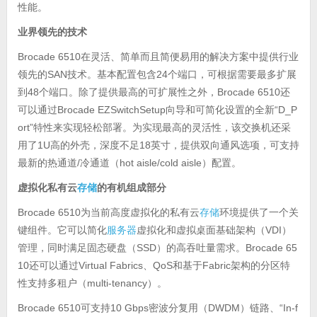
性能。
业界领先的技术
Brocade 6510
在灵活、简单而且简便易用的解决方案中提供行业
SAN
24
领先的
技术。基本配置包含
个端口，可根据需要最多扩展
48
Brocade 6510
到
个端口。除了提供最高的可扩展性之外，
还
Brocade EZSwitchSetup
“D_P
可以通过
向导和可简化设置的全新
ort”
特性来实现轻松部署。为实现最高的灵活性，该交换机还采
1U
18
用了
高的外壳，深度不足
英寸，提供双向通风选项，可支持
/
hot aisle/cold aisle
最新的热通道
冷通道（
）配置。
虚拟化私有云
存储
的有机组成部分
Brocade 6510
存储
为当前高度虚拟化的私有云
环境提供了一个关
服务器
VDI
键组件。它可以简化
虚拟化和虚拟桌面基础架构（
）
SSD
Brocade 65
管理，同时满足固态硬盘（
）的高吞吐量需求。
10
Virtual Fabrics
QoS
Fabric
还可以通过
、
和基于
架构的分区特
multi-tenancy
性支持多租户（
）。
Brocade 6510
10 Gbps
DWDM
“In-f
可支持
密波分复用（
）链路、