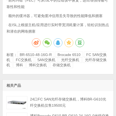
前向纠错（
FEC
ISL
·
）可从
中的位错误中恢复，进而增强传输可
靠性和性能
额外的缓冲器，可避免缓冲信用丢失导致的性能降低和拥塞
·
在
ISL
/
·
上根据主机
应用进行实时带宽消耗量计算，轻松识别热点
和潜在的网络拥塞
标签：
BR-6510-48-16G-R
Brocade 6510
FC SAN交换
机
FC交换机
SAN交换机
光纤交换机
光纤存储交换
机
博科
博科交换机
存储交换机
相关产品
24口FC SAN光纤存储交换机，博科BR-G610光
纤交换机仅售19500元
博科Brocade G610 BR-G610-24-16G-0光纤交换