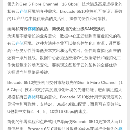
领先的Gen 5 Fibre Channel（16 Gbps）技术满足高度虚拟化的
私有云
存储
环境的各种需求。Brocade 6510交换机可在设计高效
的1U产品包中提供最高的灵活性、操作简便性和可靠性。
面向私有云
存储
的灵活、简便易用的企业级
SAN
交换机
为满足不断增长的业务需求，数据中心正迁移到高度虚拟化的私
有云
存储
环境。这种方法使企业可以整合并简化
IT
资源，进而提
高业务灵活性并降低资本支出和运营支出。但伴随虚拟化而来的
还有一系列挑战。数据中心必须适应爆炸性数据增长和虚拟化工
作负载带来的动态变化。要实现这些基于云的架构的全部优势，
选择适当的网络是关键。
Brocade 6510
Gen 5 Fibre Channel
1
交换机可交付市场领先的
（
6 Gbps
）技术和支持高度虚拟化环境的先进功能，进而满足超大
存储
Brocade 6510
规模私有云
环境的需求。
设计用于实现最高的
24
36
48
1
灵活性和可靠性，支持
、
或
端口配置，而且可在高效的
U
2
4
8
10
16 Gbps
包装中支持
、
、
、
或
的速度。
简化的部署流程和点击式用户界面使
Brocade 6510
更加强大而且
Brocade 6510
存
简便易用。
可帮助以很低的成本获得行业领先的