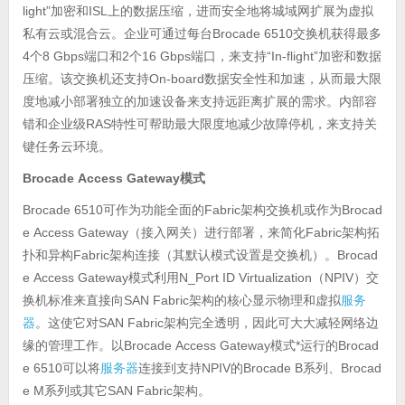
light”
ISL
加密和
上的数据压缩，进而安全地将城域网扩展为虚拟
Brocade 6510
私有云或混合云。企业可通过每台
交换机获得最多
4
8 Gbps
2
16 Gbps
“In-flight”
个
端口和
个
端口，来支持
加密和数据
On-board
压缩。该交换机还支持
数据安全性和加速，从而最大限
度地减小部署独立的加速设备来支持远距离扩展的需求。内部容
RAS
错和企业级
特性可帮助最大限度地减少故障停机，来支持关
键任务云环境。
Brocade Access Gateway
模式
Brocade 6510
Fabric
Brocad
可作为功能全面的
架构交换机或作为
e Access Gateway
Fabric
（接入网关）进行部署，来简化
架构拓
Fabric
Brocad
扑和异构
架构连接（其默认模式设置是交换机）。
e Access Gateway
N_Port ID Virtualization
NPIV
模式利用
（
）交
SAN Fabric
服务
换机标准来直接向
架构的核心显示物理和虚拟
器
SAN Fabric
。这使它对
架构完全透明，因此可大大减轻网络边
Brocade Access Gateway
*
Brocad
缘的管理工作。以
模式
运行的
e 6510
服务器
NPIV
Brocade B
Brocad
可以将
连接到支持
的
系列、
e M
SAN Fabric
系列或其它
架构。