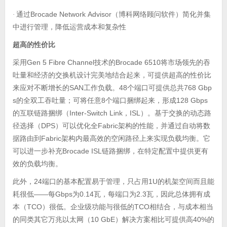
通过
Brocade Network Advisor
·
（博科网络顾问软件）简化并集
中进行管理，降低运营成本和复杂性
超高的性价比
采用
Gen 5 Fibre Channel
Brocade 6510
技术的
将市场领先的吞
吐量和经济的交换机设计完美地结合起来，可提供超高的性价比
SAN
48
768 Gbp
来应对不断增长的
工作负载。
个端口可提供总共
s
8
128 Gbps
的全双工吞吐量；可将任意
个端口捆绑起来，形成
Inter-Switch Link
ISL
的互联链路捆绑（
，
）。基于交换的动态路
DPS
Fabric
径选择（
）可以优化全
架构的性能，并通过自动将数
Fabric
据路由到
架构内最高效的空闲路径上来实现负载均衡。它
Brocade ISL
可以进一步补充
链路捆绑，在特定配置中提供更有
效的负载均衡。
此外，
24
1U
端口的基本配置易于管理，只占用
的机架空间而且能
——
Gbps
0.14
2.3
耗很低
每
为
瓦，每端口为
瓦，因此总体拥有成
TCO
TCO
本（
）很低。企业级功能与很低的
相结合，与成本相当
10 GbE
40%
的同类其它万兆以太网（
）解决方案相比可提供高
的