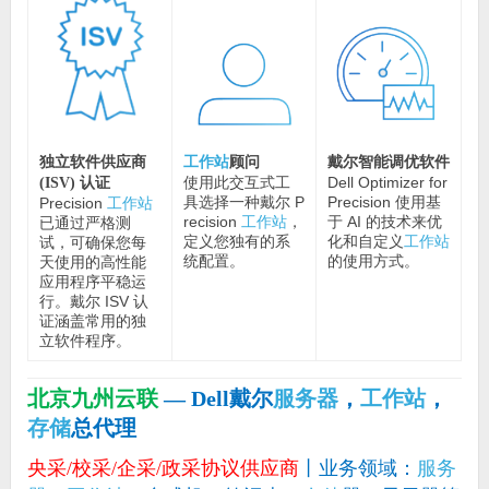
工作站
顾问
戴尔智能调优软件
独立软件供应商
使用此交互式工
Dell Optimizer for
(ISV) 认证
具选择一种戴尔 P
Precision 使用基
Precision
工作站
recision
工作站
，
于 AI 的技术来优
已通过严格测
定义您独有的系
化和自定义
工作站
试，可确保您每
统配置。
的使用方式。
天使用的高性能
应用程序平稳运
行。戴尔 ISV 认
证涵盖常用的独
立软件程序。
北京九州云联
— Dell戴尔
服务器
，
工作站
，
存储
总代理
央采/校采/企采/政采协议供应商
丨业务领域：
服务