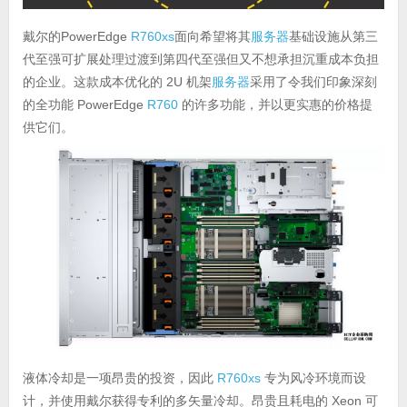
戴尔的PowerEdge
R760xs
面向希望将其
服务器
基础设施从第三
代至强可扩展处理过渡到第四代至强但又不想承担沉重成本负担
的企业。这款成本优化的 2U 机架
服务器
采用了令我们印象深刻
的全功能 PowerEdge
R760
的许多功能，并以更实惠的价格提
供它们。
液体冷却是一项昂贵的投资，因此
R760xs
专为风冷环境而设
计，并使用戴尔获得专利的多矢量冷却。昂贵且耗电的 Xeon 可