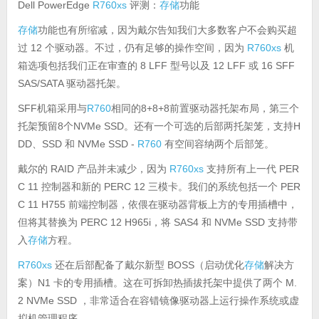
Dell PowerEdge
R760xs
评测：
存储
功能
存储
功能也有所缩减，因为戴尔告知我们大多数客户不会购买超
过 12 个驱动器。不过，仍有足够的操作空间，因为
R760xs
机
箱选项包括我们正在审查的 8 LFF 型号以及 12 LFF 或 16 SFF
SAS/SATA 驱动器托架。
SFF机箱采用与
R760
相同的8+8+8前置驱动器托架布局，第三个
托架预留8个NVMe SSD。还有一个可选的后部两托架笼，支持H
DD、SSD 和 NVMe SSD -
R760
有空间容纳两个后部笼。
戴尔的 RAID 产品并未减少，因为
R760xs
支持所有上一代 PER
C 11 控制器和新的 PERC 12 三模卡。我们的系统包括一个 PER
C 11 H755 前端控制器，依偎在驱动器背板上方的专用插槽中，
但将其替换为 PERC 12 H965i，将 SAS4 和 NVMe SSD 支持带
入
存储
方程。
R760xs
还在后部配备了戴尔新型 BOSS（启动优化
存储
解决方
案）N1 卡的专用插槽。这在可拆卸热插拔托架中提供了两个 M.
2 NVMe SSD ，非常适合在容错镜像驱动器上运行操作系统或虚
拟机管理程序。