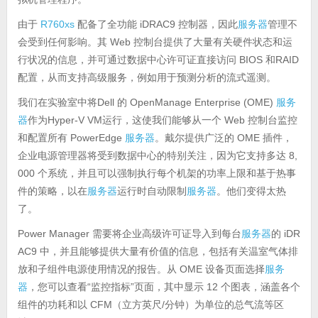
由于
R760xs
配备了全功能 iDRAC9 控制器，因此
服务器
管理不
会受到任何影响。其 Web 控制台提供了大量有关硬件状态和运
行状况的信息，并可通过数据中心许可证直接访问 BIOS 和RAID
配置，从而支持高级服务，例如用于预测分析的流式遥测。
我们在实验室中将Dell 的 OpenManage Enterprise (OME)
服务
器
作为Hyper-V VM运行，这使我们能够从一个 Web 控制台监控
和配置所有 PowerEdge
服务器
。戴尔提供广泛的 OME 插件，
企业电源管理器将受到数据中心的特别关注，因为它支持多达 8,
000 个系统，并且可以强制执行每个机架的功率上限和基于热事
件的策略，以在
服务器
运行时自动限制
服务器
。他们变得太热
了。
Power Manager 需要将企业高级许可证导入到每台
服务器
的 iDR
AC9 中，并且能够提供大量有价值的信息，包括有关温室气体排
放和子组件电源使用情况的报告。从 OME 设备页面选择
服务
器
，您可以查看“监控指标”页面，其中显示 12 个图表，涵盖各个
组件的功耗和以 CFM（立方英尺/分钟）为单位的总气流等区