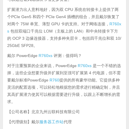
扩展潜力出人意料地好，因为双 CPU 系统在转接卡上提供了两
个PCIe Gen5 和四个 PCIe Gen4 插槽的组合，并且戴尔恢复了
对两个 75W 单宽、薄型 GPU 卡的支持。对于网络连接，
R760x
s
包括双端口千兆位 LOM（主板上的 LAN）和中央转接卡下方
的 OCP 3 边缘连接器，支持多种夹层卡，包括四千兆位和双 10/
25GbE SFP28。
戴尔 PowerEdge
R760xs
评测：值得吗？
对于注重预算的企业来说，PowerEdge
R760xs
是一个不错的选
择，这些企业想要升级并扩展到至强可扩展第 4 代电源，但不需
要戴尔标准PowerEdge
R760
提供的所有豪华功能。它提供多种
灵活的配置选项，可以轻松地根据您的需求进行精确定制，并且
其高扩展潜力使其可以根据需要进行升级，以跟上不断增长的需
求。
【公司名称】北京九州云联科技有限公司
服务器
工作站
【代理级别】戴尔
代理