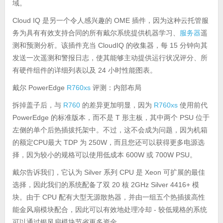
域。
Cloud IQ 是另一个令人感兴趣的 OME 插件，因为这种云托管服
务为具有有效支持合同的所有戴尔系统提供机器学习、
服务器
遥
测和预测分析。该插件充当 CloudIQ 的收集器，每 15 分钟向其
发送一次遥测和警报日志，使其能够主动提供运行状况评分、所
有硬件组件的详细列表以及 24 小时性能图表。
戴尔 PowerEdge
R760xs
评测：内部布局
拆掉盖子后，与
R760
的差异更加明显，因为
R760xs
使用前代
PowerEdge 的标准版本，而不是 T 形主板，其中两个 PSU 位于
左侧的单个后热插拔托架中。不过，这不会成为问题，因为机箱
的额定CPU最大 TDP 为 250W，而且您还可以获得更多电源选
择，因为较小的规格可以使用低成本 600W 或 700W PSU。
戴尔告诉我们，它认为 Silver 系列 CPU 是 Xeon 可扩展的最佳
选择，因此我们的系统配备了双 20 核 2GHz Silver 4416+ 模
块。由于 CPU 配有大型无源散热器，并由一组五个热插拔高性
能金风扇模块配合，因此可以有效地处理冷却 - 较低规格的系统
可以通过银风扇模块节省更多资金。