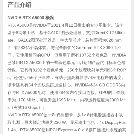
产品介绍
NVIDIA RTX A5000 概况
RTX A5000是NVIDIA于2021 4月12日推出的专业图形卡。该卡
基于8纳米工艺，基于GA102图形处理器，支持DirectX 12 Ultim
ate。GA102图形处理器是一种大型芯片，芯片面积为628 mm
2，有283亿个晶体管。与完全解锁的GeForce RTX 3090 Ti不
同，它使用相同的GPU，但启用了所有10752个着色器，NVIDIA
已禁用RTX A5000上的一些着色单元，以达到产品的目标着色器
计数。它具有8192个着色单元、256个纹理映射单元和96个ROP
s。还包括256个张量核，有助于提高机器学习应用程序的速度。
该卡还具有64个光线跟踪加速核心。NVIDIA将24 GB GDDR6内
存与RTX A5000配对，使用384位内存接口连接。GPU的工作频
率为1170 MHz，可提升至1695 MHz，内存运行速度为2000 MH
z（有效16 Gbps）。
NVIDIA RTX A5000是一种双插槽卡，从1x 8针电源连接器中吸
取电源，最大额定功率为230 W。显示输出包括：4x DisplayPort
1.4a。RTX A5000使用PCI Express 4.0 x16接口连接到系统的其