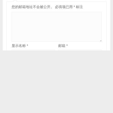
您的邮箱地址不会被公开。
必填项已用
*
标注
显示名称
*
邮箱
*
网站
在此浏览器中保存我的显示名称、邮箱地址和网站地
址，以便下次评论时使用。