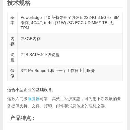
技术规格
基
PowerEdge T40 英特尔® 至强® E-2224G 3.5GHz, 8M
本
缓存, 4C/4T, turbo (71W) /8G ECC UDIMM/1TB, 无
TPM
内
2*8GB内存
存
硬
2TB SATA企业级硬盘
盘
保
3年 ProSupport 和下一个工作日上门服务
修
适合小型企业的基础设备。
这款入门级
服务器
可靠、高效且经济实惠，可为您不断发展的业
务提供支持。文件、打印、邮件和消息传递的理想之选。
产品特点：