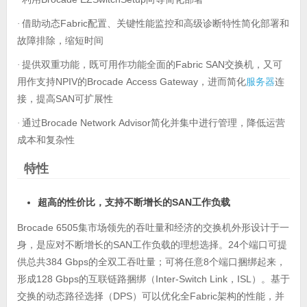
借助动态
Fabric
·
配置、关键性能监控和高级诊断特性简化部署和
故障排除，缩短时间
提供双重功能，既可用作功能全面的
Fabric SAN
·
交换机，又可
NPIV
Brocade Access Gateway
服务器
用作支持
的
，进而简化
连
SAN
接，提高
可扩展性
通过
Brocade Network Advisor
·
简化并集中进行管理，降低运营
成本和复杂性
特性
超高的性价比，支持不断增长的
SAN
工作负载
Brocade 6505
集市场领先的吞吐量和经济的交换机外形设计于一
SAN
24
身，是应对不断增长的
工作负载的理想选择。
个端口可提
384 Gbps
8
供总共
的全双工吞吐量；可将任意
个端口捆绑起来，
128 Gbps
Inter-Switch Link
ISL
形成
的互联链路捆绑（
，
）。基于
DPS
Fabric
交换的动态路径选择（
）可以优化全
架构的性能，并