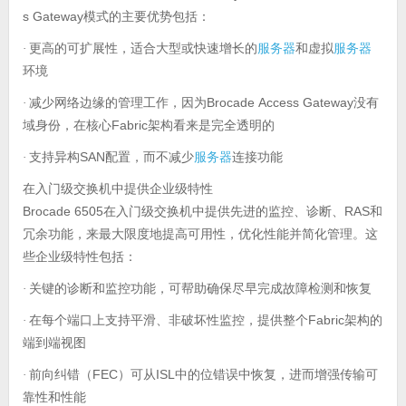
s Gateway
模式的主要优势包括：
更高的可扩展性，适合大型或快速增长的
服务器
和虚拟
服务器
·
环境
减少网络边缘的管理工作，因为
Brocade Access Gateway
·
没有
Fabric
域身份，在核心
架构看来是完全透明的
支持异构
SAN
服务器
·
配置，而不减少
连接功能
在入门级交换机中提供企业级特性
Brocade 6505
RAS
在入门级交换机中提供先进的监控、诊断、
和
冗余功能，来最大限度地提高可用性，优化性能并简化管理。这
些企业级特性包括：
关键的诊断和监控功能，可帮助确保尽早完成故障检测和恢复
·
在每个端口上支持平滑、非破坏性监控，提供整个
Fabric
·
架构的
端到端视图
前向纠错（
FEC
ISL
·
）可从
中的位错误中恢复，进而增强传输可
靠性和性能