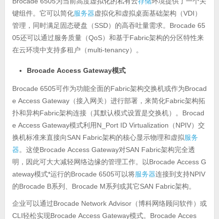
Brocade 6505
存储
为当前高度虚拟化的私有云
环境提供了一个关
服务器
VDI
键组件。它可以简化
虚拟化和虚拟桌面基础架构（
）
SSD
Brocade 65
管理，同时满足固态硬盘（
）的高吞吐量需求。
05
QoS
Fabric
还可以通过服务质量（
）和基于
架构的分区特性来
multi-tenancy
在云环境中支持多租户（
）。
Brocade Access Gateway
模式
Brocade 6505
Fabric
Brocad
可作为功能全面的
架构交换机或作为
e Access Gateway
Fabric
（接入网关）进行部署，来简化
架构拓
Fabric
Brocad
扑和异构
架构连接（其默认模式设置是交换机）。
e Access Gateway
N_Port ID Virtualization
NPIV
模式利用
（
）交
SAN Fabric
服务
换机标准来直接向
架构的核心显示物理和虚拟
器
Brocade Access Gateway
SAN Fabric
。这使
对
架构完全透
Brocade Access G
明，因此可大大减轻网络边缘的管理工作。以
ateway
*
Brocade 6505
服务器
NPIV
模式
运行的
可以将
连接到支持
Brocade B
Brocade M
SAN Fabric
的
系列、
系列或其它
架构。
企业可以通过
Brocade Network Advisor
（博科网络顾问软件）或
CLI
Brocade Access Gateway
Brocade Acces
轻松实现
模式。