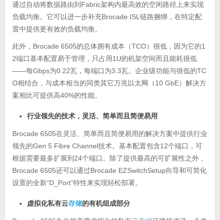
Fabric
通过自动将数据路由到
架构内最高效的空闲路径上来实现
Brocade ISL
负载均衡。它可以进一步补充
链路捆绑，在特定配
置中提供更有效的负载均衡。
此外，
Brocade 6505
TCO
1
的总体拥有成本（
）很低，因为它的
2
1U
端口基本配置易于管理，只占用
的机架空间而且能耗很低
——
Gbps
0.22
3.3
TC
每
为
瓦，每端口为
瓦。企业级功能与很低的
O
10 GbE
相结合，与成本相当的同类其它万兆以太网（
）解决方
40%
案相比可提供高
的性能。
行业领先的技术，灵活、简单而且简便易用
Brocade 6505
在灵活、简单而且简便易用的解决方案中提供行业
Gen 5 Fibre Channel
12
领先的
技术。基本配置包含
个端口，可
24
根据需要最多扩展到
个端口。除了提供最高的可扩展性之外，
Brocade 6505
Brocade EZSwitchSetup
还可以通过
向导和可简化
“D_Port”
设置的全新
特性来实现轻松部署。
虚拟化私有云
存储
的有机组成部分