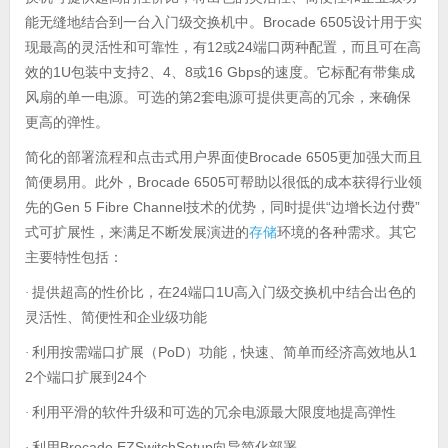
Brocade 6505
能无缝地结合到一台入门级交换机中。
设计用于实
12
24
现最高的灵活性和可靠性，有
或
端口两种配置，而且可在高
1U
2
4
8
16 Gbps
效的
包装中支持
、
、
或
的速度。它标配有带集成
2
风扇的单一电源。可选的第
套电源可提供更高的冗余，来确保
更高的弹性。
简化的部署流程和点击式用户界面使
Brocade 6505
更加强大而且
Brocade 6505
简便易用。此外，
可帮助以很低的成本获得行业领
Gen 5 Fibre Channel
“
”
先的
技术的优势，同时提供
边增长边付费
存储
式可扩展性，来满足不断发展演进的
环境的各种需求。其它
主要特性包括：
提供超高的性价比，在
24
1U
·
端口
高入门级交换机中结合出色的
灵活性、简便性和企业级功能
利用按需端口扩展（
PoD
1
·
）功能，快速、简单而经济高效地从
2
24
个端口扩展到
个
利用平滑的软件升级和可选的冗余电源最大限度地提高弹性
·
利用
Brocade EZSwitchSetup
·
向导简化部署