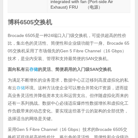
integrated with fan (Port-side Air
Exhaust) FRU （电源）
博科6505交换机
Brocade 6505是一种24端口入门级交换机，可提供超高的性价
比，集出色的灵活性、简便性和企业级功能于一身。Brocade 65
05交换机采用了市场领先的Gen 5 Fibre Channel（16 Gbps）
技术，是业内安装、管理和支持最简便的SAN交换机。
面向私有云
存储
的灵活、简便易用的入门级
SAN
交换机
为满足不断增长的业务需求，数据中心正迁移到高度虚拟化的私
有云
存储
环境。这种方法使企业可以整合并简化
IT
资源，进而提
高业务灵活性并降低资本支出和运营支出。但伴随虚拟化而来的
还有一系列挑战。数据中心必须适应爆炸性数据增长和虚拟化工
作负载带来的动态变化。要实现这些基于云的架构的全部优势，
选择适当的网络是关键。
采用
Gen 5 Fibre Channel
16 Gbps
Brocade 6505
（
）技术的
交
换机可提供超高的性价比，将出色的灵活性、简便性和企业级功