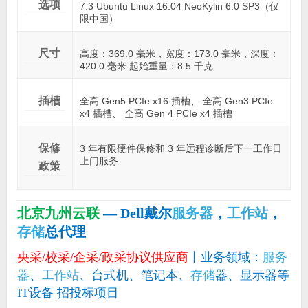
选项
7.3 Ubuntu Linux 16.04 NeoKylin 6.0 SP3（仅
限中国）
尺寸
高度：369.0 毫米，宽度：173.0 毫米，深度：
420.0 毫米 起始重量：8.5 千克
插槽
全高 Gen5 PCIe x16 插槽、 全高 Gen3 PCIe
x4 插槽、 全高 Gen 4 PCIe x4 插槽
保修
3 年有限硬件保修和 3 年远程诊断后下一工作日
上门服务
政策
北京九州云联
— Dell戴尔
服务器
，
工作站
，
存储
总代理
央采/校采/企采/政采协议供应商
丨业务领域：
服务
器
、
工作站
、台式机、笔记本、
存储
器、显示器等
IT设备 招投标项目