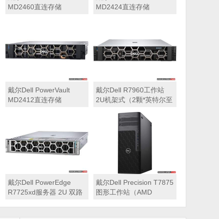
MD2460直连存储
MD2424直连存储
戴尔Dell PowerVault
戴尔Dell R7960工作站
MD2412直连存储
2U机架式（2颗*英特尔至
强 银牌4410Y 2.0GHz 二
十四核心丨256GB 内存
丨1T固态硬盘+2块*8TB
硬盘丨2*RTX A6000
48GB显卡丨2400W双电
源丨三年质保）
戴尔Dell PowerEdge
戴尔Dell Precision T7875
R7725xd服务器 2U 双路
图形工作站（AMD
存储密集型机架式服务器
7995WX 2.5GHz 九十六
核心丨32GB内存丨