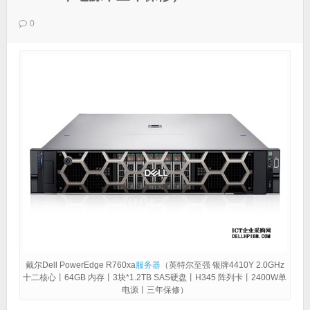
0
戴尔Dell PowerEdge R760xa
服务器
（英特尔至强 银牌4410Y 2.0GHz
十二核心丨64GB 内存丨3块*1.2TB SAS硬盘丨H345 阵列卡丨2400W单
电源丨三年保修）