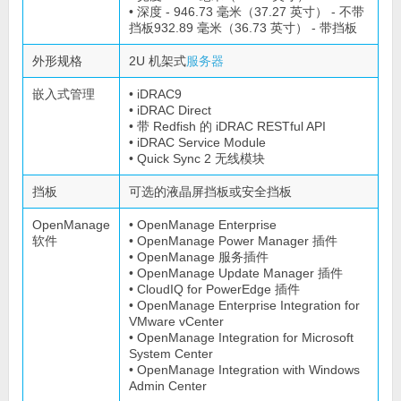
• 深度 - 946.73 毫米（37.27 英寸） - 不带
挡板932.89 毫米（36.73 英寸） - 带挡板
外形规格
2U 机架式
服务器
嵌入式管理
• iDRAC9
• iDRAC Direct
• 带 Redfish 的 iDRAC RESTful API
• iDRAC Service Module
• Quick Sync 2 无线模块
挡板
可选的液晶屏挡板或安全挡板
OpenManage
• OpenManage Enterprise
软件
• OpenManage Power Manager 插件
• OpenManage 服务插件
• OpenManage Update Manager 插件
• CloudIQ for PowerEdge 插件
• OpenManage Enterprise Integration for
VMware vCenter
• OpenManage Integration for Microsoft
System Center
• OpenManage Integration with Windows
Admin Center