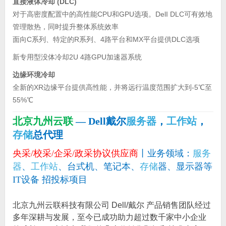
直接液体冷却 (DLC)
对于高密度配置中的高性能CPU和GPU选项。DelI DLC可有效地
管理散热，同时提升整体系统效率
面向C系列、特定的R系列、4路平台和MX平台提供DLC选项
新专用型没体冷却2U 4路GPU加速器系统
边缘环境冷却
全新的XR边缘平台提供高性能，并将远行温度范围扩大到-5℃至
55%℃
北京九州云联
— Dell戴尔
服务器
，
工作站
，
存储
总代理
央采/校采/企采/政采协议供应商
丨业务领域：
服务
器
、
工作站
、台式机、笔记本、
存储
器、显示器等
IT设备 招投标项目
北京九州云联科技有限公司 Dell/戴尔 产品销售团队经过
多年深耕与发展，至今已成功助力超过数千家中小企业