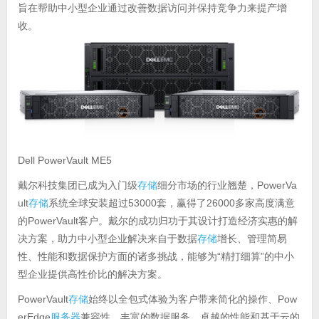
旨在帮助中小型企业通过改善数据访问并保持竞争力来提产增
收。
Dell PowerVault ME5
戴尔科技集团已成为入门级
存储
细分市场的行业翘楚，PowerVa
ult
存储
系统全球安装超过53000套，赢得了26000多家高度满意
的PowerVault客户。戴尔的成功归功于其设计打造经济实惠的解
决方案，助力中小型企业解决来自于数据
存储
增长、管理简易
性、性能和数据保护方面的诸多挑战，能够为“精打细算”的中小
型企业提供高性价比的解决方案。
PowerVault
存储
始终以全包式体验为客户带来简化的操作、Pow
erEdge
服务器
兼容性、丰富的数据服务、卓越的性能和基于云的