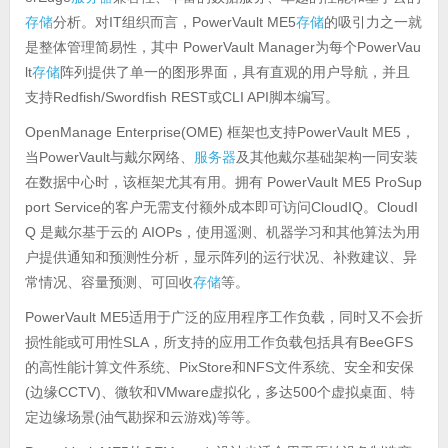
存储
分析。对IT组织而言，PowerVault ME5
存储
的吸引力之一就
是整体管理简易性，其中 PowerVault Manager为每个PowerVau
lt
存储
阵列提供了单一的图形界面，具有直观的用户导航，并且
支持Redfish/Swordfish REST或CLI API脚本编写。
OpenManage Enterprise(OME) 框架也支持PowerVault ME5，
当PowerVault与戴尔网络、
服务器
及其他戴尔基础架构一同安装
在数据中心时，该框架尤其有用。拥有 PowerVault ME5 ProSup
port Service的客户无需支付额外成本即可访问CloudIQ。CloudI
Q 是戴尔基于云的 AIOPs，使用遥测、机器学习和其他算法为用
户提供通知和预测性分析，显示阵列的运行状况、补救建议、异
常情况、容量预测、可回收
存储
等。
PowerVault ME5适用于广泛的应用程序工作负载，同时又不会折
损性能或可用性SLA，所支持的应用工作负载包括具有BeeGFS
的高性能计算文件系统、PixStore和NFS文件系统、安全和安保
(边缘CCTV)、微软和VMware虚拟化，多达500个虚拟桌面、特
定边缘场景(油气勘探和云游戏)等等。