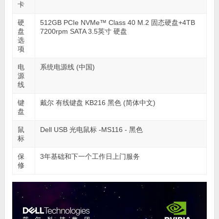
卡
硬
512GB PCIe NVMe™ Class 40 M.2 固态硬盘+4TB
盘
7200rpm SATA 3.5英寸 硬盘
选
项
电
系统电源线 (中国)
源
线
键
戴尔 有线键盘 KB216 黑色 (简体中文)
盘
鼠
Dell USB 光电鼠标 -MS116 - 黑色
标
保
3年基础和下一个工作日上门服务
修