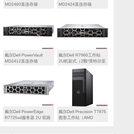
MD2460直连存储
MD2424直连存储
戴尔Dell PowerVault
戴尔Dell R7960工作站
MD2412直连存储
2U机架式（2颗*英特尔至
强 银牌4410Y 2.0GHz 二
十四核心丨256GB 内存
丨1T固态硬盘+2块*8TB
硬盘丨2*RTX A6000
48GB显卡丨2400W双电
源丨三年质保）
戴尔Dell PowerEdge
戴尔Dell Precision T7875
R7725xd服务器 2U 双路
图形工作站（AMD
存储密集型机架式服务器
7995WX 2.5GHz 九十六
核心丨32GB内存丨