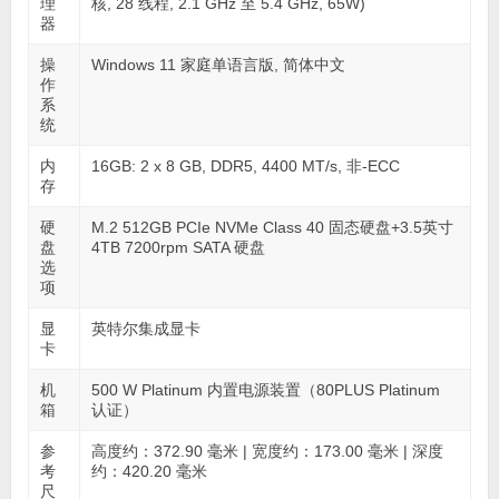
理
核, 28 线程, 2.1 GHz 至 5.4 GHz, 65W)
器
操
Windows 11 家庭单语言版, 简体中文
作
系
统
内
16GB: 2 x 8 GB, DDR5, 4400 MT/s, 非-ECC
存
硬
M.2 512GB PCIe NVMe Class 40 固态硬盘+3.5英寸
盘
4TB 7200rpm SATA 硬盘
选
项
显
英特尔集成显卡
卡
机
500 W Platinum 内置电源装置（80PLUS Platinum
箱
认证）
参
高度约：372.90 毫米 | 宽度约：173.00 毫米 | 深度
考
约：420.20 毫米
尺