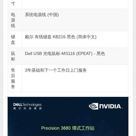
寸
电
系统电源线 (中国)
源
线
键
戴尔 有线键盘 KB216 黑色 (简体中文)
盘
鼠
Dell USB 光电鼠标-MS116 (EPEAT) - 黑色
标
售
3年基础和下一个工作日上门服务
后
服
务