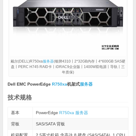
戴尔(DELL)R750xa
服务器
(银牌4310丨2*32GB内存丨4*600GB SAS硬
盘丨PERC H745 RAID卡丨iDRAC9企业版丨1400W双电源丨导轨丨三
年质保)
Dell EMC PowerEdge
R750xa
机架式
服务器
技术规格
基本
PowerEdge
R750xa
服务器
背板
SAS/SATA 背板
机箱配置
2.5英寸机箱 含高达 8 硬盘 (SAS/SATA), 1 CPU