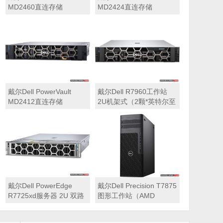
MD2460直连存储
MD2424直连存储
戴尔Dell PowerVault
戴尔Dell R7960工作站
MD2412直连存储
2U机架式（2颗*英特尔至
强 银牌4410Y 2.0GHz 二
十四核心丨256GB 内存
丨1T固态硬盘+2块*8TB
硬盘丨2*RTX A6000
48GB显卡丨2400W双电
源丨三年质保）
戴尔Dell PowerEdge
戴尔Dell Precision T7875
R7725xd服务器 2U 双路
图形工作站（AMD
存储密集型机架式服务器
7995WX 2.5GHz 九十六
核心丨32GB内存丨