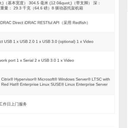
uot;)（基本宽度） 304.5 毫米 (12.0&quot;)（带支脚） 深：
ot;) 重量： 29.3 千克（64.6 磅）8 驱动器托架机箱
iDRAC Direct iDRAC RESTful API（采用 Redfish）
ct USB 1 x USB 2.0 1 x USB 3.0 (optional) 1 x Video
rk port 1 x Serial 2 x USB 3.0 1 x Video
Citrix® Hypervisor® Microsoft® Windows Server® LTSC with
 Red Hat® Enterprise Linux SUSE® Linux Enterprise Server
下一个工作日上门服务