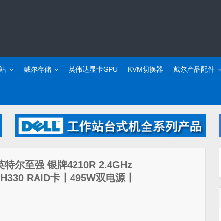
站
戴尔存储
英伟达显卡GPU
KVM切换器
戴尔产品配件
英特尔至强 银牌4210R 2.4GHz
H330 RAID卡丨495W双电源丨