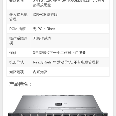
硬盘选项
3*4TB 7.2K RPM SATA 6Gbps 512n 3.5英寸
热插拔硬盘
嵌入式系统
iDRAC9 基础版
管理
PCIe 插槽
无 PCIe Riser
操作系统选
无操作系统
项
保修
3年基础和下一个工作日上门服务
机架导轨
ReadyRails ™ 滑动导轨, 不带电缆管理臂
光驱选项
内置光驱
产品特性：