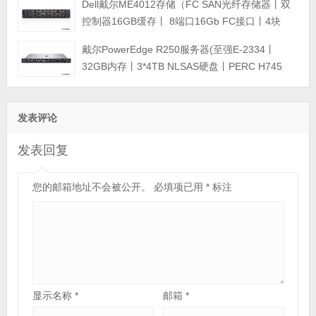
Dell戴尔ME4012存储（FC SAN光纤存储器丨双
磁盘阵列
控制器16GB缓存丨 8端口16Gb FC接口丨4块
*8TB SAS硬盘丨冗余电源丨导轨丨三年保修） 磁
戴尔PowerEdge R250服务器(至强E-2334丨
盘阵列
32GB内存丨3*4TB NLSAS硬盘丨PERC H745
RAID卡丨DVDRW光驱丨450W电源丨导轨丨三年
质保)
发表评论
发表回复
您的邮箱地址不会被公开。
必填项已用
*
标注
显示名称
*
邮箱
*