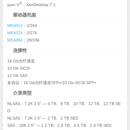
®
yper-V
，XenDesktop 7.1
驱动器托架
ME4012
：2/264
ME4024
：2/276
ME4084
：28/336
连接性
16 Gb光纤通道
10 Gb iSCSI
12 Gb SAS
多协议：16 Gb光纤通道SFP+/10 Gb iSCSI SFP+
介质类型
NLSAS：7.2K 3.5" — 4 TB、8 TB、10 TB、12 TB、12 TB SE
D
NLSAS：7.2K 2.5" — 2 TB、2 TB SED
SAS：10K 2.5" — 1.2 TB、1.8 TB、2.4 TB、2.4 TB SED