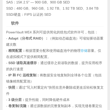
SAS：15K 2.5" — 900 GB、900 GB SED
SSD：480 GB、960 GB、1.92 TB、1.92 TB SED、3.84 TB
SSD/硬盘：FIPS 认证的 SED
软件
PowerVault ME4 系列可提供简化的统包式软件许可，包括：
-
Adapt（分布式 RAID）：
（例如动态磁盘池）可缩短驱动器重
建次数
-
精简配置：
根据需要分配和使用磁盘池中的物理
存储
容量。仅
在虚拟模式下提供精简配置。
-
SSD 读取高速缓存
：通过缓存之前读取的数据，提升应用程序
的执行速度
-
IP 和 FC 远程复制：
将数据安全地复制到全球各个位置（包括
镜像精简配置池）
-
快照：
通过“写入时重定向”快照在意外删除或更改后轻松恢复文
件
-
3 级分层：
提升性能，同时降低硬件成本
-
卷复制/克隆：
通过源数据的完整复制副本，实现无缝卷重定位