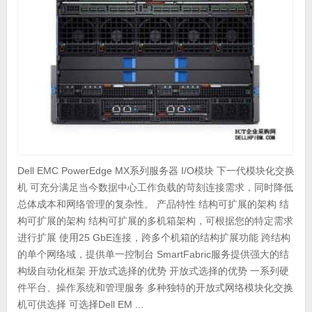
Dell EMC PowerEdge MX系列服务器 I/O模块 下一代模块化交换
机 可充分满足当今数据中心工作负载的苛刻连接需求，同时降低
总体成本和网络管理的复杂性。 产品特性 结构可扩展的架构 结
构可扩展的架构 结构可扩展的多机箱架构，可根据您的特定需求
进行扩展 使用25 GbE连接，跨多个机箱的结构扩展功能 跨结构
的单个网络域，提供单一控制台 SmartFabric服务提供强大的结
构级自动化框架 开放式选择的优势 开放式选择的优势 一系列硬
件平台、操作系统和管理服务 多种独特的开放式网络模块化交换
机可供选择 可选择Dell EM ...