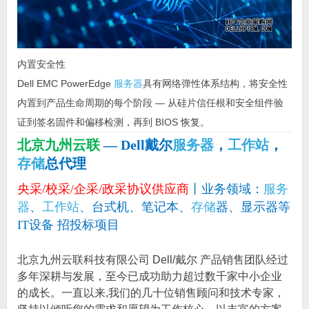
内置安全性
Dell EMC PowerEdge
服务器
具有网络弹性体系结构，将安全性
内置到产品生命周期的每个阶段 — 从硅片信任根和安全组件验
证到签名固件和偏移检测，再到 BIOS 恢复。
北京九州云联
— Dell戴尔
服务器
，
工作站
，
存储
总代理
央采/校采/企采/政采协议供应商
丨业务领域：
服务
器
、
工作站
、台式机、笔记本、
存储
器、显示器等
IT设备 招投标项目
北京九州云联科技有限公司 Dell/戴尔 产品销售团队经过
多年深耕与发展，至今已成功助力超过数千家中小企业
的成长。一直以来,我们的几十位销售顾问和技术专家，