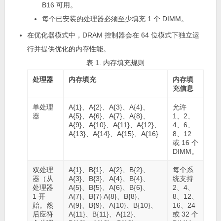
B16 可用。
每个已安装的处理器必须至少填充 1 个 DIMM。
在
优化器模式
中，DRAM 控制器会在 64 位模式下独立运
行并提供优化的内存性能。
表 1. 内存填充规则
处理器
内存填充
内存填
充信息
单处理
A{1}、A{2}、A{3}、A{4}、
允许
器
A{5}、A{6}、A{7}、A{8}、
1、2、
A{9}、A{10}、A{11}、A{12}、
4、6、
A{13}、A{14}、A{15}、A{16}
8、12
或 16 个
DIMM。
双处理
A{1}、B{1}、A{2}、B{2}、
每个系
器（从
A{3}、B{3}、A{4}、B{4}、
统支持
处理器
A{5}、B{5}、A{6}、B{6}、
2、4、
1 开
A{7}、B{7} A{8}、B{8}、
8、12、
始。然
A{9}、B{9}、A{10}、B{10}、
16、24
后应符
A{11}、B{11}、A{12}、
或 32 个