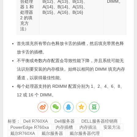
合处理
B{12}、A{13}、B{13}、
DIMM。
器 1 和
A{14}、B{14}、A{15}、
处理器
B{15}、A{16}、B{16}
2 的填
充方
法）
首先填充所有带白色释放卡舌的插槽，然后填充带黑色释
放卡舌的插槽。
不平衡或奇数内存配置会导致性能下降，并且系统可能无
法识别要安装的内存模块。始终以相同的 DIMM 填充内存
通道，以获得最佳性能。
每个处理器支持的 RDIMM 配置分别为 1、2、4、6、8、
12 或 16 个 DIMM。
标签：
Dell R760XA
Dell服务器
DELL服务器经销商
PowerEdge R760xa
内存插槽
内存插法
安装方法
戴尔R760XA
戴尔服务器
戴尔服务器代理