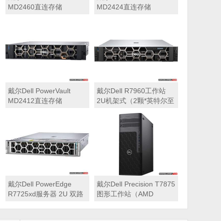
MD2460直连存储
MD2424直连存储
戴尔Dell PowerVault
戴尔Dell R7960工作站
MD2412直连存储
2U机架式（2颗*英特尔至
强 银牌4410Y 2.0GHz 二
十四核心丨256GB 内存
丨1T固态硬盘+2块*8TB
硬盘丨2*RTX A6000
48GB显卡丨2400W双电
源丨三年质保）
戴尔Dell PowerEdge
戴尔Dell Precision T7875
R7725xd服务器 2U 双路
图形工作站（AMD
存储密集型机架式服务器
7995WX 2.5GHz 九十六
核心丨32GB内存丨