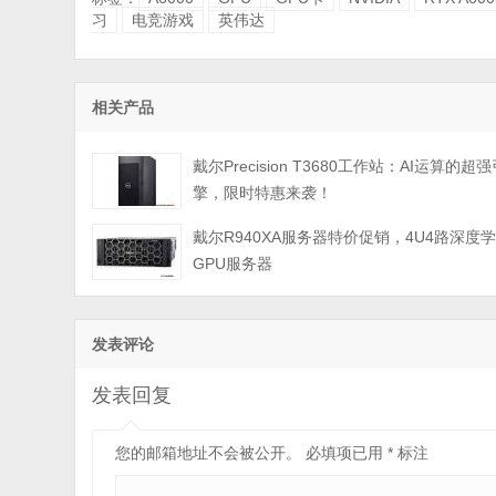
习
电竞游戏
英伟达
相关产品
戴尔Precision T3680工作站：AI运算的超
擎，限时特惠来袭！
戴尔R940XA服务器特价促销，4U4路深度
GPU服务器
发表评论
发表回复
您的邮箱地址不会被公开。
必填项已用
*
标注