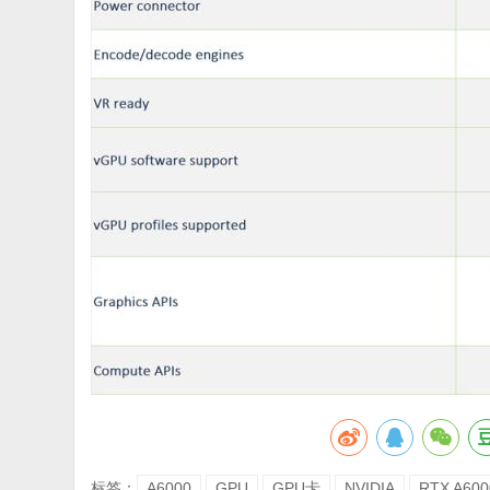
标签：
A6000
GPU
GPU卡
NVIDIA
RTX A600