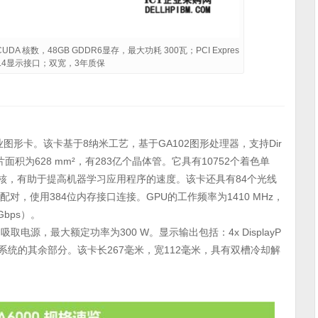
A CUDA 核数，48GB GDDR6显存，最大功耗 300瓦；PCI Expres
DP 1.4显示接口；双宽，3年质保
者级专业图形卡。该卡基于8纳米工艺，基于GA102图形处理器，支持Dir
，芯片面积为628 mm²，有283亿个晶体管。它具有10752个着色单
个张量核，有助于提高机器学习应用程序的速度。该卡还具有84个光线
6000配对，使用384位内存接口连接。GPU的工作频率为1410 MHz，
Gbps）。
中吸取电源，最大额定功率为300 W。显示输出包括：4x DisplayP
 x16接口连接到系统的其余部分。该卡长267毫米，宽112毫米，具有双槽冷却解