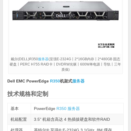
戴尔(DELL)R350
服务器
(至强E-2324G丨2*16GB内存丨2*480GB 固态
硬盘丨PERC H755 RAID卡丨DVDRW光驱丨600W单电源丨导轨丨三年
质保)
Dell EMC PowerEdge
R350
机架式
服务器
技术规格和定制
基本
PowerEdge
R350
服务器
机箱配置
3.5" 机箱含高达 4 热插拔硬盘和软件RAID
处理器
英特尔® 至强® E-2324G 3.1GHz, 8M 缓存,