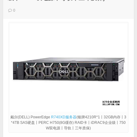
0
戴尔(DELL) PowerEdge
R740XD
服务器
(银牌4210R*1丨32GB内存丨3
*4TB SAS硬盘丨PERC H750(8G缓存) RAID卡丨iDRAC9企业级丨750
W双电源丨导轨丨三年质保)