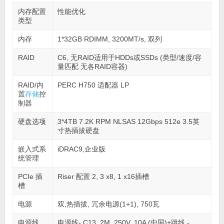
内存配置
性能优化
类型
内存
1*32GB RDIMM, 3200MT/s, 双列
RAID
C6, 无RAID适用于HDDs或SSDs (类型/速度/容
量匹配 无各RAID容器)
RAID/内
PERC H750 适配器 LP
置
存储
控
制器
硬盘选项
3*4TB 7.2K RPM NLSAS 12Gbps 512e 3.5英
寸热插拔硬盘
嵌入式系
iDRAC9,企业版
统管理
PCIe 插
Riser 配置 2, 3 x8, 1 x16插槽
槽
电源
双,热插拔, 冗余电源(1+1), 750瓦
电源线
电源线- C13, 2M, 250V, 10A (中国)+跳线 -