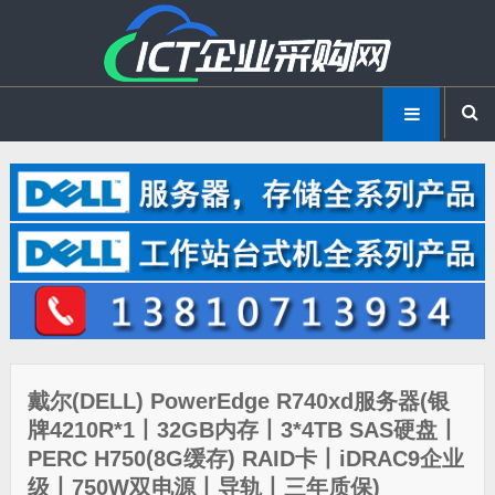
戴尔(DELL) PowerEdge R740xd服务器(银
牌4210R*1丨32GB内存丨3*4TB SAS硬盘丨
PERC H750(8G缓存) RAID卡丨iDRAC9企业
级丨750W双电源丨导轨丨三年质保)