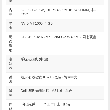
量
内
32GB (1x32GB) DDR5 4800MHz, SO-DIMM, 非-
存
ECC
显
NVIDIA T1000, 4 GB
卡
硬
512GB PCIe NVMe Gen4 Class 40 M.2 固态硬盘
盘
选
项
电
系统电源线 (中国)
源
线
键
戴尔 有线键盘 KB216 黑色 (简体中文)
盘
鼠
Dell USB 光电鼠标 -MS116 - 黑色
标
保
3年基础和下一个工作日上门服务
修