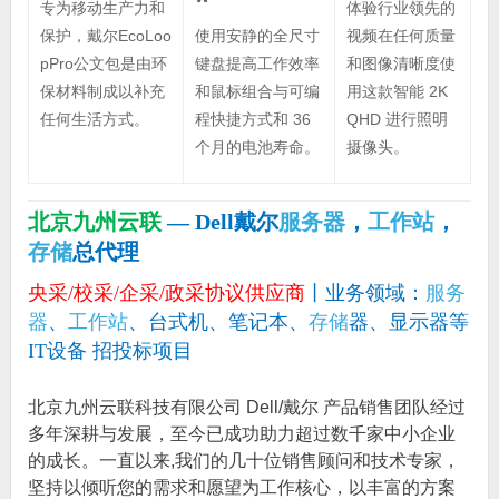
体验行业领先的
专为移动生产力和
视频在任何质量
保护，戴尔EcoLoo
使用安静的全尺寸
和图像清晰度使
pPro公文包是由环
键盘提高工作效率
用这款智能 2K
保材料制成以补充
和鼠标组合与可编
QHD 进行照明
任何生活方式。
程快捷方式和 36
摄像头。
个月的电池寿命。
北京九州云联
— Dell戴尔
服务器
，
工作站
，
存储
总代理
央采/校采/企采/政采协议供应商
丨业务领域：
服务
器
、
工作站
、台式机、笔记本、
存储
器、显示器等
IT设备 招投标项目
北京九州云联科技有限公司 Dell/戴尔 产品销售团队经过
多年深耕与发展，至今已成功助力超过数千家中小企业
的成长。一直以来,我们的几十位销售顾问和技术专家，
坚持以倾听您的需求和愿望为工作核心，以丰富的方案