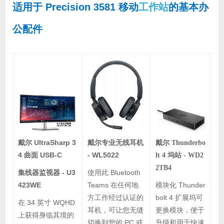
适用于 Precision 3581 移动
工作站
的基本办
公配件
戴尔专业无线耳机
戴尔 UltraSharp 3
戴尔 Thunderbo
- WL5022
4 曲面 USB-C
lt 4 坞站 - WD2
2TB4
使用此 Bluetooth
集线器监视器 - U3
模块化 Thunder
Teams 在任何地
423WE
bolt 4 扩展坞可
方工作经过认证的
在 34 英寸 WQHD
更换模块，便于
耳机，可让您无缝
上获得身临其境的
升级和用于快速
切换到您的 PC 或