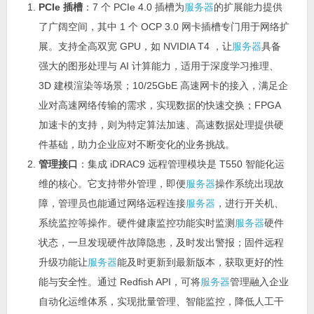
PCIe
插槽
：7 个 PCIe 4.0 插槽为
服务器
的扩展能力提供
了广阔空间，其中 1 个 OCP 3.0 网卡插槽专门用于网络扩
展。支持全高双宽 GPU，如 NVIDIA T4 ，让
服务器
具备
强大的图形处理与 AI 计算能力，适用于深度学习推理、
3D 建模渲染等场景；10/25GbE 高速网卡的接入，满足企
业对高速网络传输的需求，实现数据的快速交换；FPGA
加速卡的支持，则为特定算法加速、高速数据处理提供硬
件基础，助力企业应对不断变化的业务挑战。
管理接口
：集成 iDRAC9 远程管理模块是 T550 智能化运
维的核心。它支持带外管理，即便
服务器
操作系统出现故
障，管理员也能通过网络远程连接
服务器
，进行开关机、
系统监控等操作。硬件健康监控功能实时监测
服务器
硬件
状态，一旦发现硬件故障隐患，及时发出警报；固件远程
升级功能让
服务器
能及时更新到最新版本，获取更好的性
能与安全性。通过 Redfish API，可将
服务器
管理融入企业
自动化运维体系，实现批量管理、智能监控，降低人工干