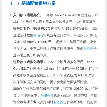
（一）基础配置促销方案
入门款（通用办公）
：搭载 Xeon Silver 4310 处理器，12
核心 24 线程足以应对日常办公软件多开、文件共享服务
等基础业务。8GB RECC 内存配合 1TB SATA 硬盘，满足
企业基础数据
存储
与常规业务运行需求。单电源设计降低
成本，促销价仅 16666 元 ，还赠送 3 年原厂维保，让您
售后无忧；更有工程师上门安装调试服务，确保
服务器
快
速部署上线，即买即用。
进阶款（虚拟化场景）
：若企业涉及虚拟化应用，Xeon
Gold 5317 处理器的 12 核心 24 线程结合 32GB 内存，可
高效承载多台虚拟机运行。2TB*2 硬盘组成 RAID1 阵列，
在保障数据安全的同时，提供稳定的数据读写性能。
800W 冗余电源确保供电不间断，特惠价 20800 元，还包
含 5 年硬件保修，为
服务器
长期稳定运行保驾护航；年度
巡检服务让专业人员定期对
服务器
进行全面体检，提前发