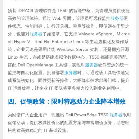
预装 iDRAC9 管理软件是 T550 的智能中枢，为管理员提供便捷
高效的管理体验。通过 Web 界面，管理员可远程监控
服务器
硬
件状态、性能指标，进行开关机、重启等操作，即便远在千里之
外，也能对
服务器
了如指掌。它支持 VMware vSphere、Micros
oft Hyper-V、Red Hat Enterprise Linux 等主流虚拟化及操作系
统，企业无论是采用传统 Windows Server 架构，还是拥抱开源
Linux 生态，亦或是搭建虚拟化数据中心，T550 都能完美适配。
搭配 Dell OpenManage 工具链，实现对
服务器
硬件资源的统一
监控与自动化配置。批量部署
服务器
时，可通过该工具链快速完
成系统初始化、固件更新等操作，大幅降低技术部署门槛，提升
IT 运维效率，让企业 IT 团队将更多精力投入到业务创新中。
四、促销政策：限时特惠助力企业降本增效
为回馈广大企业用户，现推出 Dell PowerEdge T550
服务器
限时
促销活动，提供极具性价比的配置方案与丰富增值服务，助您轻
松构建高效稳定的 IT 基础设施。