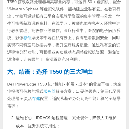
T550 搭载双路处理器与高容量内存，可运行 50 + 虚拟机，配合
VMware vSphere 等虚拟化软件，能构建企业私有云。在教育行
业，学校可通过私有云平台实现教学资源的集中管理与分发，学
生可按需获取课程资料、在线学习；教师也能在私有云环境中进
行教学管理、批改作业等操作。医疗行业中，医院的电子病历系
统、影像
存储
系统等部署在私有云上，保障患者数据安全，同时
实现不同科室间数据共享，提升医疗服务质量。通过私有云的资
源弹性分配功能，可根据业务负载动态调整虚拟机资源，避免资
源浪费，让有限的 IT 资源得到充分利用 。
六、结语：选择 T550 的三大理由
Dell PowerEdge T550 以 “性能 - 扩展 - 成本” 的黄金平衡，为企
业提供可信赖的塔式
服务器
解决方案：1. 硬件领先：第三代至强
处理器 + 灵活
存储
配置，适配从基础办公到高性能计算的全场景
需求；
运维省心：iDRAC9 远程管理 + 冗余设计，降低人工维护
成本，提升系统可用性；