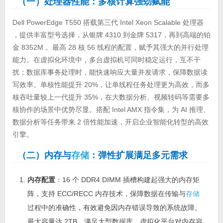
（一）处理器性能：多核计算强劲赋能
Dell PowerEdge T550 搭载第三代 Intel Xeon Scalable 处理器
，提供丰富型号选择，从银牌 4310 到金牌 5317，再到高端的铂
金 8352M 。最高 28 核 56 线程的配置，赋予其强大的并行处理
能力。在虚拟化环境中，多台虚拟机可同时稳定运行，互不干
扰；数据库事务处理时，能快速响应大量并发请求，保障数据读
写效率。单核性能提升 20%，让单线程任务处理更为高效，而多
核吞吐量较上一代提升 35%，在大数据分析、视频转码等需要多
核协作的场景中优势尽显。搭配 Intel AMX 指令集，为 AI 推理、
数据分析等任务带来 2 倍性能加速，开启企业智能化转型的高效
引擎。
（二）内存与
存储
：弹性扩展满足多元需求
内存配置
：16 个 DDR4 DIMM 插槽构建起强大的内存矩
阵，支持 ECC/RECC 内存技术，保障数据在传输与
存储
过程中的准确性，有效避免因内存错误导致的系统故障。
最大容量达 2TB，满足大型数据库、虚拟化平台对内存容