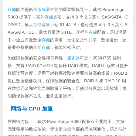
存储
能力是衡量
服务器
性能的重要指标之一。戴尔 PowerEdge
R360 提供了丰富的
存储
选项，支持 8 个 2.5 英寸 SAS/SATA HD
D/SSD，最大
存储
容量可达 61.44TB；也可选择 4 个 3.5 英寸 S
AS/SATA HDD，最大容量达 64TB。这样的
存储
配置，足以满足
中小企业海量数据
存储
的需求，无论是文件共享、数据备份，还
是业务数据的长期
存储
，都能轻松应对。
为保障数据的安全性和可靠性，
服务器
可选 H355/H755 控制
器，支持 RAID 0/1/5/10 等多种 RAID 模式。RAID 0 模式可提升
数据读写速度，适用于对数据读取速度要求较高的场景；RAID 1
提供数据镜像功能，保障数据的安全性；RAID 5 和 RAID 10 则
在数据冗余和性能之间取得了平衡，即使部分硬盘出现故障，也
能确保数据不丢失，业务正常运行。
网络与 GPU 加速
在网络连接上，戴尔 PowerEdge R360 配备双千兆网卡，支持
高速稳定的数据传输。无论是企业内部的局域网通信，还是与外