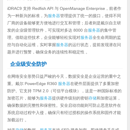
iDRAC9 支持 Redfish API 与 OpenManage Enterprise，前者作
为一种新兴的标准，为
服务器
管理提供了统一的接口，使得不同
厂商的设备能够更方便地进行交互和管理；后者则是戴尔自主研
发的企业级管理软件，可实现对多达 8000 台
服务器
的集中管
理。借助这些技术，企业能够轻松实现对
服务器
全生命周期的监
控与自动化运维，实时掌握
服务器
的运行状态，提前发现潜在问
题并进行预警，确保业务的连续性和稳定性 。
企业级安全防护
在网络安全形势日益严峻的今天，数据安全是企业运营的重中之
重。戴尔 PowerEdge R360
服务器
在硬件层面提供了多重加密
防护。它支持 TPM 2.0（可信平台模块），这是一种国际标准的
加密芯片，能够为
服务器
提供硬件级别的密钥
存储
和加密运算，
确保数据的完整性和保密性。安全启动功能则可防止恶意软件在
系统启动过程中入侵，确保只有经过授权的操作系统和固件才能
加载运行 。
对于
存储
的数据，
服务器
支持 SED 硬盘加密，即使硬盘丢失或