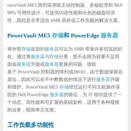
owerVault ME5 阵列采用双主动控制器、多核处理和 99.9
99% 可用性设计，可提供闪存性能和出色的磁盘经济
性，因此是非常适合 SMB 高价值工作负载的解决方案。
PowerVault ME5
存储
和 PowerEdge
服务器
将外部
存储
添加到
服务器
可以为 SMB 带来许多切实的好
处。通过将
服务器
与
存储
分离，您不会因为容量不足而
面临
服务器
升级或
服务器
更换的问题。借助
基于 PowerVault 控制器的阵列或JBOD，由于数据保留在
原位，因此可以在不中断数据的情况下进行
服务器
升级
和维护。PowerVault ME5
存储
经过运行不同主机操作系
统的 Dell PowerEdge
服务器
的验证，为 IT 组织提供了一
个动态、高性能和可扩展的基础架构，适用于各种规模
的业务，既简单又实惠。
工作负载多功能性