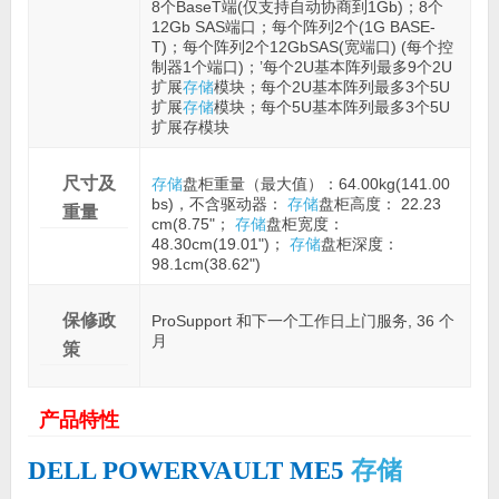
8个BaseT端(仅支持自动协商到1Gb)；8个
12Gb SAS端口；每个阵列2个(1G BASE-
T)；每个阵列2个12GbSAS(宽端口) (每个控
制器1个端口)；’每个2U基本阵列最多9个2U
扩展
存储
模块；每个2U基本阵列最多3个5U
扩展
存储
模块；每个5U基本阵列最多3个5U
扩展存模块
尺寸及
存储
盘柜重量（最大值）：64.00kg(141.00
bs)，不含驱动器：
存储
盘柜高度： 22.23
重量
cm(8.75"；
存储
盘柜宽度：
48.30cm(19.01")；
存储
盘柜深度：
98.1cm(38.62")
保修政
ProSupport 和下一个工作日上门服务, 36 个
月
策
产品特性
存储
DELL POWERVAULT ME5