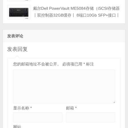
ME4024，ME4084，ME5012，ME5024，
戴尔Dell PowerVault ME5084存储（iSCSI存储器
ME5084等主存储扩展）
丨双控制器32GB缓存丨 8端口10Gb SFP+接口丨
12块*16TB SAS硬盘丨冗余电源丨导轨丨三年保
修） 磁盘阵列
发表评论
发表回复
您的邮箱地址不会被公开。
必填项已用
*
标注
显示名称
*
邮箱
*
网站