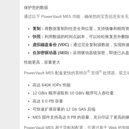
保护您的数据
通过以下 PowerVault ME5 功能，确保您的宝贵信息安全
复制：
将数据复制到任意全局位置，支持镜像和精简
快照：
利用数据的时间点副本，可以轻松恢复意外删
虚拟磁盘备份 (VDC)：
通过完全复制源数据，实现快
自加密驱动器 (SED)：
采用驱动器级加密，即使已从
性能更高，容量更大
®
®
PowerVault ME5 配备更快的英特尔
至强
处理器、双主
高达 640K IOPs 性能
12 GB/s 顺序读取和 10 GB/s 顺序写入吞吐量
高达 6.0 PB 容量
可快速扩展容量的 12 Gb SAS 后端
ME5 固件支持高达 8 PB 的容量，充分印证了更高
PowerVault ME5 易于导航和配置，可通过基于 Web 的智能 