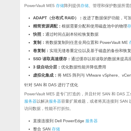
PowerVault ME5
存储
阵列提供
存储
、管理和保护数据所需
ADAPT（分布式 RAID）：
改进了数据保护功能，可
精简资源调配：
根据需要分配和使用磁盘池中的物理
快照：
通过时间点副本轻松恢复数据
复制：
将数据复制到任意全局位置和 PowerVault ME
卷复制：
实现无缝卷重定位以及基于磁盘的备份和恢
SSD 读取高速缓存：
通过缓存以前读取的数据来提高
3 级自动分层：
优化数据性能并降低费用
虚拟化集成：
将 ME5 阵列与 VMware vSphere、vCente
针对 SAN 和 DAS 进行了优化
PowerVault ME5 是专门打造的，并且针对 SAN 和 DAS 工作
服务器
以解决
服务器
容量扩展难题，或者将其连接到 SA
访问数据，性能不打折扣。
直接连接到 Dell PowerEdge
服务器
整合 SAN
存储