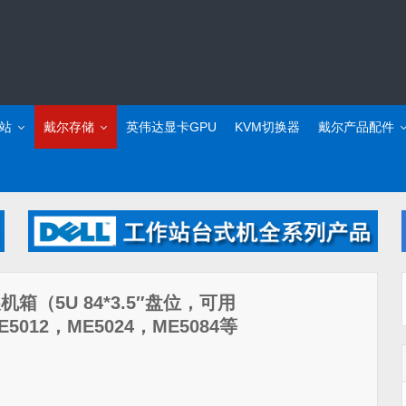
站
戴尔存储
英伟达显卡GPU
KVM切换器
戴尔产品配件
扩展机箱（5U 84*3.5″盘位，可用
ME5012，ME5024，ME5084等