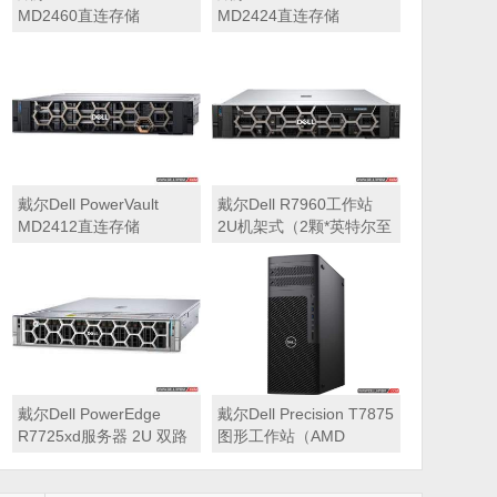
MD2460直连存储
MD2424直连存储
戴尔Dell PowerVault
戴尔Dell R7960工作站
MD2412直连存储
2U机架式（2颗*英特尔至
强 银牌4410Y 2.0GHz 二
十四核心丨256GB 内存
丨1T固态硬盘+2块*8TB
硬盘丨2*RTX A6000
48GB显卡丨2400W双电
源丨三年质保）
戴尔Dell PowerEdge
戴尔Dell Precision T7875
R7725xd服务器 2U 双路
图形工作站（AMD
存储密集型机架式服务器
7995WX 2.5GHz 九十六
核心丨32GB内存丨