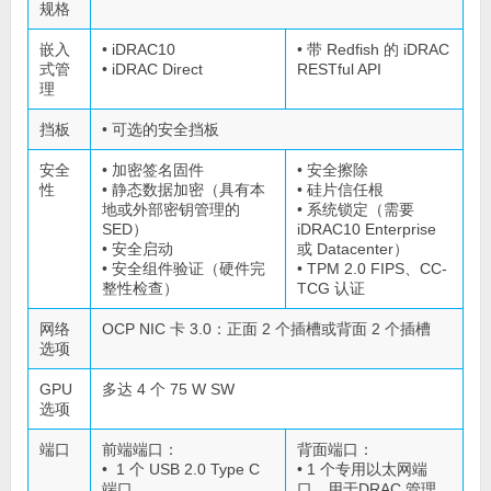
规格
嵌入
• iDRAC10
• 带 Redfish 的 iDRAC
式管
• iDRAC Direct
RESTful API
理
挡板
• 可选的安全挡板
安全
• 加密签名固件
• 安全擦除
性
• 静态数据加密（具有本
• 硅片信任根
地或外部密钥管理的
• 系统锁定（需要
SED）
iDRAC10 Enterprise
• 安全启动
或 Datacenter）
• 安全组件验证（硬件完
• TPM 2.0 FIPS、CC-
整性检查）
TCG 认证
网络
OCP NIC 卡 3.0：正面 2 个插槽或背面 2 个插槽
选项
GPU
多达 4 个 75 W SW
选项
端口
前端端口：
背面端口：
• 1 个 USB 2.0 Type C
• 1 个专用以太网端
端口
口，用于DRAC 管理