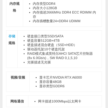
内存规
内存类型
DDR4
内存大小
128GB
格
内存描述
2666MHz DDR4 ECC RDIMM 内
存
内存插槽数量
24×DDR4 UDIMM
存储
硬盘接口类型
SSD/SATA
硬盘容量
512GB+4TB
规格
硬盘描述
混合硬盘（SSD+HDD）
驱动器托架
10个硬盘托架
RAID模式
集成英特尔AHCI SATA芯片控制器
(8x 6.0Gb/s)，SW RAID 0,1,5,10
光驱描述
无光驱
视频/音频
显卡芯片
NVIDIA RTX A6000
显存容量
48GB
显存类型
GDDR6
网络通信
网卡描述
1000Mbps以太网卡