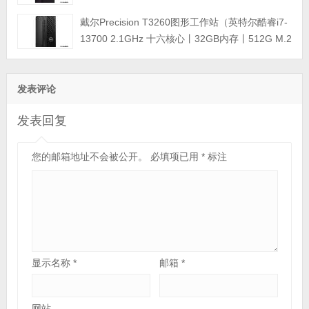
512GB M.2固态硬盘丨T400 4GB显卡丨键盘鼠标
戴尔Precision T3260图形工作站（英特尔酷睿i7-
丨三年质保）
13700 2.1GHz 十六核心丨32GB内存丨512G M.2
固态硬盘+4TB SATA硬盘丨T1000 8GB显卡 4GB
显卡丨键盘鼠标丨三年质保）
发表评论
发表回复
您的邮箱地址不会被公开。
必填项已用
*
标注
显示名称
*
邮箱
*
网站