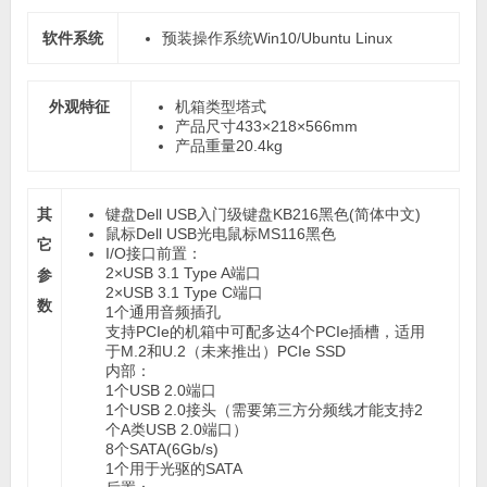
软件系统
预装操作系统
Win10/Ubuntu Linux
外观特征
机箱类型
塔式
产品尺寸
433×218×566mm
产品重量
20.4kg
其
键盘
Dell USB入门级键盘KB216黑色(简体中文)
鼠标
Dell USB光电鼠标MS116黑色
它
I/O接口
前置：
2×USB 3.1 Type A端口
参
2×USB 3.1 Type C端口
数
1个通用音频插孔
支持PCIe的机箱中可配多达4个PCIe插槽，适用
于M.2和U.2（未来推出）PCIe SSD
内部：
1个USB 2.0端口
1个USB 2.0接头（需要第三方分频线才能支持2
个A类USB 2.0端口）
8个SATA(6Gb/s)
1个用于光驱的SATA