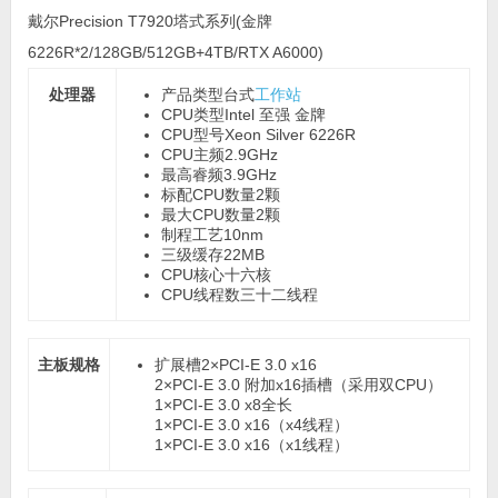
戴尔Precision T7920塔式系列(金牌
6226R*2/128GB/512GB+4TB/RTX A6000)
处理器
产品类型
台式
工作站
CPU类型
Intel 至强 金牌
CPU型号
Xeon Silver 6226R
CPU主频
2.9GHz
最高睿频
3.9GHz
标配CPU数量
2颗
最大CPU数量
2颗
制程工艺
10nm
三级缓存
22MB
CPU核心
十六核
CPU线程数
三十二线程
主板规格
扩展槽
2×PCI-E 3.0 x16
2×PCI-E 3.0 附加x16插槽（采用双CPU）
1×PCI-E 3.0 x8全长
1×PCI-E 3.0 x16（x4线程）
1×PCI-E 3.0 x16（x1线程）