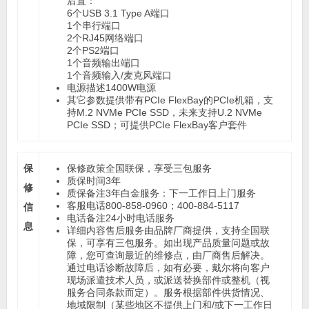
后置：
6个USB 3.1 Type A端口
1个串行端口
2个RJ45网络端口
2个PS2端口
1个音频输出端口
1个音频输入/麦克风端口
电源描述
1400W电源
其它参数
提供带有PCIe FlexBay的PCIe机箱，支
持M.2 NVMe PCIe SSD，未来支持U.2 NVMe
PCIe SSD；可提供PCIe FlexBay客户套件
保
保修政策
全国联保，享受三包服务
质保时间
3年
修
质保备注
3年白金服务：下一工作日上门服务
客服电话
800-858-0960；400-884-5117
信
电话备注
24小时电话服务
息
详细内容
售后服务由品牌厂商提供，支持全国联
保，可享有三包服务。如出现产品质量问题或故
障，您可查询最近的维修点，由厂商售后解决。
通过电话诊断故障后，如有必要，戴尔将向客户
现场派遣技术人员，或派送替换部件或整机（视
服务合同条款而定）。服务根据部件供货情况、
地域限制（某些地区不提供上门和/或下一工作日