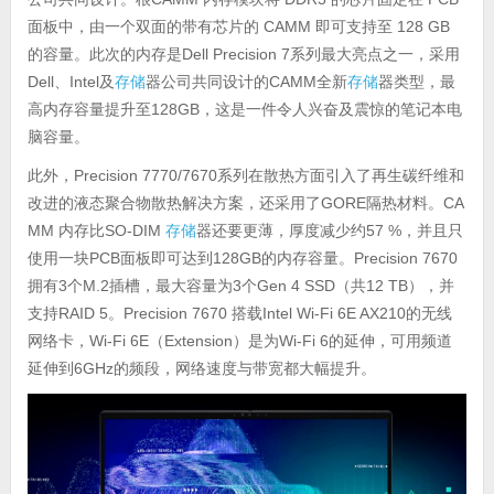
面板中，由一个双面的带有芯片的 CAMM 即可支持至 128 GB
的容量。此次的内存是Dell Precision 7系列最大亮点之一，采用
Dell、Intel及
存储
器公司共同设计的CAMM全新
存储
器类型，最
高内存容量提升至128GB，这是一件令人兴奋及震惊的笔记本电
脑容量。
此外，Precision 7770/7670系列在散热方面引入了再生碳纤维和
改进的液态聚合物散热解决方案，还采用了GORE隔热材料。CA
MM 内存比SO-DIM
存储
器还要更薄，厚度减少约57 %，并且只
使用一块PCB面板即可达到128GB的内存容量。Precision 7670
拥有3个M.2插槽，最大容量为3个Gen 4 SSD（共12 TB），并
支持RAID 5。Precision 7670 搭载Intel Wi-Fi 6E AX210的无线
网络卡，Wi-Fi 6E（Extension）是为Wi-Fi 6的延伸，可用频道
延伸到6GHz的频段，网络速度与带宽都大幅提升。