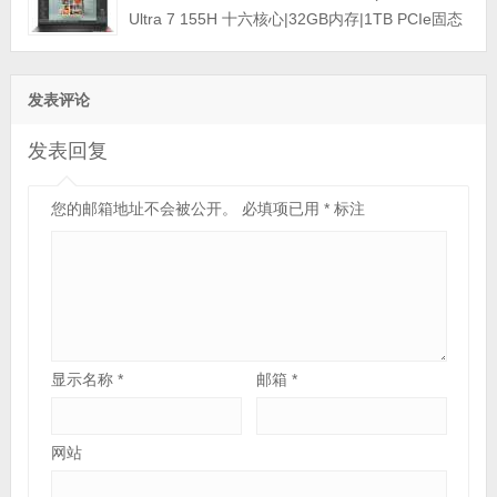
示屏|三年保修)
Ultra 7 155H 十六核心|32GB内存|1TB PCIe固态
硬盘|3500Ada-12GB独显|16英寸|4K触控显示屏|
三年保修)
发表评论
发表回复
您的邮箱地址不会被公开。
必填项已用
*
标注
显示名称
*
邮箱
*
网站