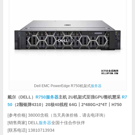
Dell EMC PowerEdge R750机架式
服务器
戴尔（DELL）
R750
服务器
主机 2U机架式至强GPU整机慧采
R7
50
（2颗银牌4310）20核40线程 64G丨2*480G+2*4T丨H750
[参考价格] 38000含税（当天具体价格，请去电详询）
[销售商家] DELL
服务器
全国十佳合作伙伴
[联系电话] 13810713934