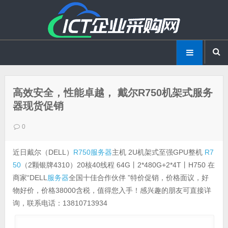
高效安全，性能卓越， 戴尔R750机架式服务
器现货促销
0
近日戴尔（DELL）
R750
服务器
主机 2U机架式至强GPU整机
R7
50
（2颗银牌4310）20核40线程 64G丨2*480G+2*4T丨H750 在
商家“DELL
服务器
全国十佳合作伙伴 ”特价促销，价格面议，好
物好价，价格38000含税，值得您入手！感兴趣的朋友可直接详
询，联系电话：13810713934