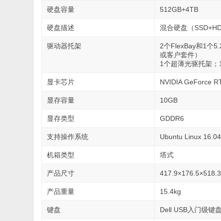
硬盘容量
512GB+4TB
硬盘描述
混合硬盘（SSD+H
驱动器托架
2个FlexBay和1个5
或客户套件）
1个超薄光驱托架；1
显卡芯片
NVIDIA GeForce R
显存容量
10GB
显存类型
GDDR6
支持操作系统
Ubuntu Linux 16
机箱类型
塔式
产品尺寸
417.9×176.5×518
产品重量
15.4kg
键盘
Dell USB入门级键