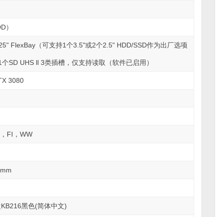
DD）
.25" FlexBay（可支持1个3.5"或2个2.5" HDD/SSD作为出厂选项
个SD UHS ll 3类插槽，仅支持读取（软件已启用）
TX 3080
.04，FI，WW
.3mm
盘KB216黑色(简体中文)