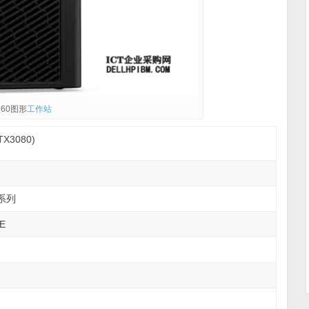
3660图形
工作站
TX3080)
代系列
XE