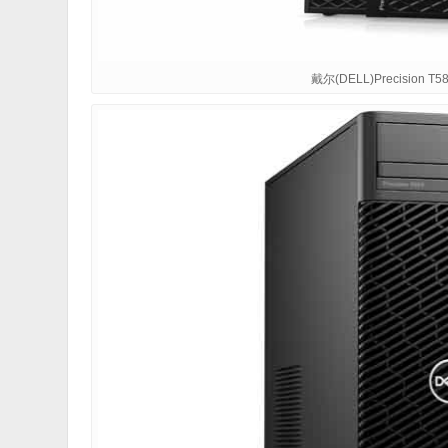
戴尔(DELL)Precision T