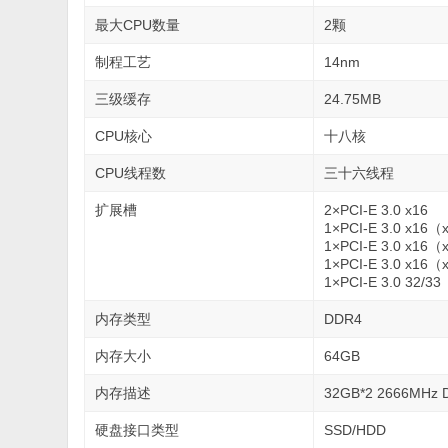
最大CPU数量
2颗
制程工艺
14nm
三级缓存
24.75MB
CPU核心
十八核
CPU线程数
三十六线程
扩展槽
2×PCI-E 3.0 x16
1×PCI-E 3.0 x1
1×PCI-E 3.0 x1
1×PCI-E 3.0 x1
1×PCI-E 3.0 32/33
内存类型
DDR4
内存大小
64GB
内存描述
32GB*2 2666MHz
硬盘接口类型
SSD/HDD