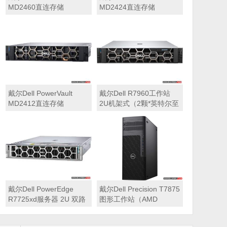
MD2460直连存储
MD2424直连存储
戴尔Dell PowerVault
戴尔Dell R7960工作站
MD2412直连存储
2U机架式（2颗*英特尔至
强 银牌4410Y 2.0GHz 二
十四核心丨256GB 内存
丨1T固态硬盘+2块*8TB
硬盘丨2*RTX A6000
48GB显卡丨2400W双电
源丨三年质保）
戴尔Dell PowerEdge
戴尔Dell Precision T7875
R7725xd服务器 2U 双路
图形工作站（AMD
存储密集型机架式服务器
7995WX 2.5GHz 九十六
核心丨32GB内存丨