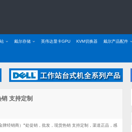
站
戴尔存储
英伟达显卡GPU
KVM切换器
戴尔产品配件
货热销 支持定制
L金牌经销商）
”
处促销，批发，现货热销 支持定制，渠道正品，感