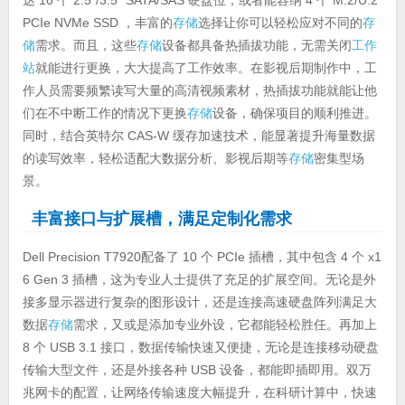
PCIe NVMe SSD ，丰富的
存储
选择让你可以轻松应对不同的
存
储
需求。而且，这些
存储
设备都具备热插拔功能，无需关闭
工作
站
就能进行更换，大大提高了工作效率。在影视后期制作中，工
作人员需要频繁读写大量的高清视频素材，热插拔功能就能让他
们在不中断工作的情况下更换
存储
设备，确保项目的顺利推进。
同时，结合英特尔 CAS-W 缓存加速技术，能显著提升海量数据
的读写效率，轻松适配大数据分析、影视后期等
存储
密集型场
景。
丰富接口与扩展槽，满足定制化需求
Dell Precision T7920配备了 10 个 PCIe 插槽，其中包含 4 个 x1
6 Gen 3 插槽，这为专业人士提供了充足的扩展空间。无论是外
接多显示器进行复杂的图形设计，还是连接高速硬盘阵列满足大
数据
存储
需求，又或是添加专业外设，它都能轻松胜任。再加上
8 个 USB 3.1 接口，数据传输快速又便捷，无论是连接移动硬盘
传输大型文件，还是外接各种 USB 设备，都能即插即用。双万
兆网卡的配置，让网络传输速度大幅提升，在科研计算中，快速