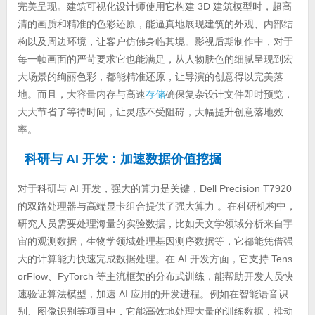
完美呈现。建筑可视化设计师使用它构建 3D 建筑模型时，超高
清的画质和精准的色彩还原，能逼真地展现建筑的外观、内部结
构以及周边环境，让客户仿佛身临其境。影视后期制作中，对于
每一帧画面的严苛要求它也能满足，从人物肤色的细腻呈现到宏
大场景的绚丽色彩，都能精准还原，让导演的创意得以完美落
地。而且，大容量内存与高速
存储
确保复杂设计文件即时预览，
大大节省了等待时间，让灵感不受阻碍，大幅提升创意落地效
率。
科研与
AI 开发：加速数据价值挖掘
对于科研与 AI 开发，强大的算力是关键，Dell Precision T7920
的双路处理器与高端显卡组合提供了强大算力 。在科研机构中，
研究人员需要处理海量的实验数据，比如天文学领域分析来自宇
宙的观测数据，生物学领域处理基因测序数据等，它都能凭借强
大的计算能力快速完成数据处理。在 AI 开发方面，它支持 Tens
orFlow、PyTorch 等主流框架的分布式训练，能帮助开发人员快
速验证算法模型，加速 AI 应用的开发进程。例如在智能语音识
别、图像识别等项目中，它能高效地处理大量的训练数据，推动