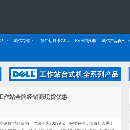
站
戴尔存储
英伟达显卡GPU
KVM切换器
戴尔产品配件
DELL工作站金牌经销商现货优惠
经销商”特价促销，优惠价为20299元，好物好价，值得您入手！