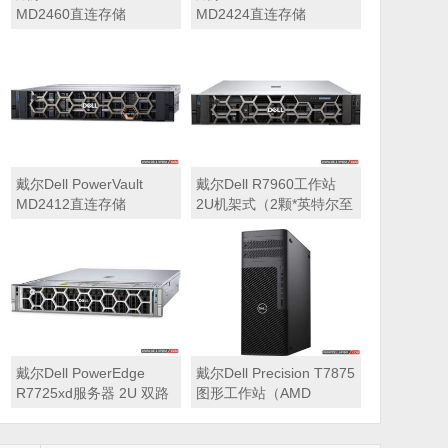
MD2460直连存储
MD2424直连存储
戴尔Dell PowerVault
戴尔Dell R7960工作站
MD2412直连存储
2U机架式（2颗*英特尔至
强 银牌4410Y 2.0GHz 二
十四核心丨256GB 内存
丨1T固态硬盘+2块*8TB
硬盘丨2*RTX A6000
48GB显卡丨2400W双电
源丨三年质保）
戴尔Dell PowerEdge
戴尔Dell Precision T7875
R7725xd服务器 2U 双路
图形工作站（AMD
存储密集型机架式服务器
7995WX 2.5GHz 九十六
核心丨32GB内存丨