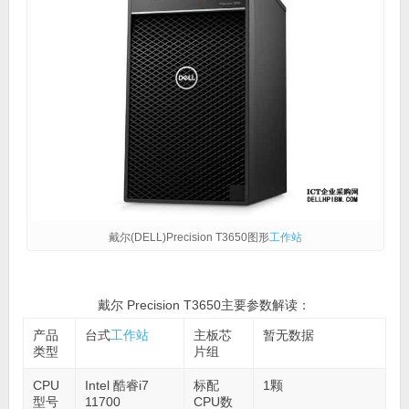
戴尔(DELL)Precision T3650图形
工作站
戴尔 Precision T3650主要参数解读：
产品
台式
工作站
主板芯
暂无数据
类型
片组
CPU
Intel 酷睿i7
标配
1颗
型号
11700
CPU数