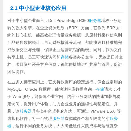
2.1 中小型企业核心应用
对于中小型企业而言，Dell PowerEdge R360
服务器
堪称业务运
转的强大引擎。在企业资源规划（ERP）方面，它作为 ERP 系
统的核心主机，能高效处理海量业务数据，从原材料采购信息到
产品销售数据统计，再到财务核算等流程，都能快速且精准地完
成数据交互与处理，保障企业运营流程的顺畅。同时，作为文件
共享主机，员工可快速访问和
存储
各类办公文件 ，无论是日常文
档、项目资料还是客户信息，都能便捷地进行共享与管理，促进
团队协作。
在业务关键型应用上，它支持数据库的稳定运行，像企业常用的
MySQL、Oracle 数据库，能快速响应数据查询与
存储
请求；对
于 Web 服务，能保障企业官网、内部业务网站的快速加载与稳
定访问，提升用户体验，助力企业业务的连续性与稳定性。并
且，该
服务器
具备良好的虚拟化能力，可通过 VMware ESXi 等
虚拟化软件，将一台物理
服务器
虚拟成多个相互隔离的小
服务
器
，运行不同的业务系统，大大降低硬件采购成本与运维复杂