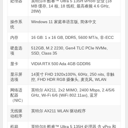
处理器
英特尔® 酷睿™ Ultra 5 135H vPro® 企业 (18
MB 缓存, 14 核, 18 线程, 最高睿频 4.6 GHz,
28W)
操作系
Windows 11 家庭单语言版, 简体中文
统
内存
16 GB: 1 x 16 GB, DDR5, 5600 MT/s, 非-ECC
硬盘选
512GB, M.2 2230, Gen4 TLC PCIe NVMe,
项
SSD, Class 35
显卡
VIDIA RTX 500 Ada 4GB GDDR6
显示屏
14英寸 FHD 1920x100%, 60Hz, 250 nits, 非触
选项
控, FHD HDR RGB 摄像头, 麦克风, WLAN
网络适
英特尔 AX211, 2x2 MIMO, 2400 Mbps, 2.4/5/6
配器
GHz, Wi-Fi 6/6 (WiFi 802.11ax), 蓝牙
（NIC）
无线驱
英特尔 AX211 WLAN 驱动程序
动程序
机箱
英特尔® 酷睿™ Ultra 5 135H 处理器 含 vPro 和