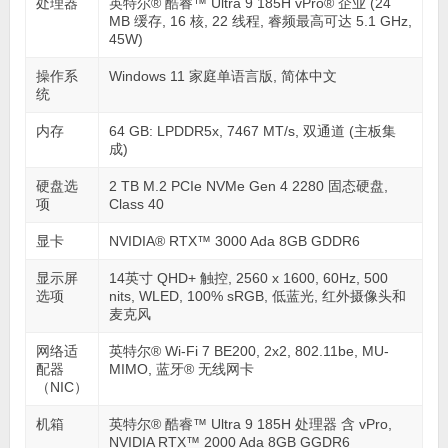
处理器
英特尔® 酷睿™ Ultra 9 185H vPro® 企业 (24
MB 缓存, 16 核, 22 线程, 睿频最高可达 5.1 GHz,
45W)
操作系
Windows 11 家庭单语言版, 简体中文
统
内存
64 GB: LPDDR5x, 7467 MT/s, 双通道 (主板集
成)
硬盘选
2 TB M.2 PCIe NVMe Gen 4 2280 固态硬盘,
项
Class 40
显卡
NVIDIA® RTX™ 3000 Ada 8GB GDDR6
显示屏
14英寸 QHD+ 触控, 2560 x 1600, 60Hz, 500
选项
nits, WLED, 100% sRGB, 低蓝光, 红外摄像头和
麦克风
网络适
英特尔® Wi-Fi 7 BE200, 2x2, 802.11be, MU-
配器
MIMO, 蓝牙® 无线网卡
（NIC）
机箱
英特尔® 酷睿™ Ultra 9 185H 处理器 含 vPro,
NVIDIA RTX™ 2000 Ada 8GB GGDR6