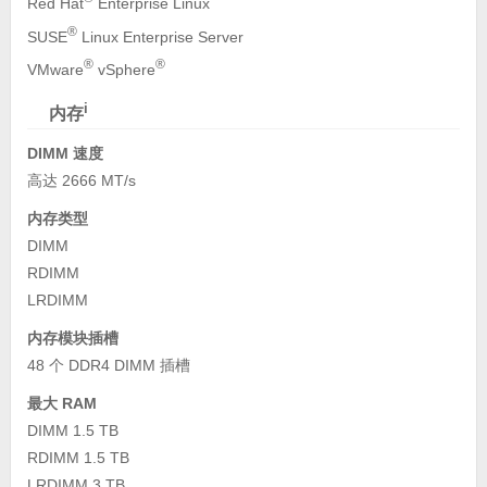
Red Hat
Enterprise Linux
®
SUSE
Linux Enterprise Server
®
®
VMware
vSphere
i
内存
DIMM 速度
高达 2666 MT/s
内存类型
DIMM
RDIMM
LRDIMM
内存模块插槽
48 个 DDR4 DIMM 插槽
最大 RAM
DIMM 1.5 TB
RDIMM 1.5 TB
LRDIMM 3 TB