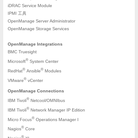
iDRAC Service Module
IPMI 工具
OpenManage Server Administrator
OpenManage Storage Services
OpenManage Integrations
BMC Truesight
®
Microsoft
System Center
®
®
RedHat
Ansible
Modules
®
VMware
vCenter
OpenManage Connections
®
IBM Tivoli
Netcool/OMNIbus
®
IBM Tivoli
Network Manager IP Edition
®
Micro Focus
Operations Manager I
®
Nagios
Core
®