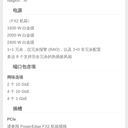
Nagios
XI
电源
（FX2 机箱）
1600 W 白金级
2000 W 白金级
2400 W 白金级
1+1 冗余，仅冗余报警 (RAO)，以及 2+0 非冗余配置
多达 8 个支持完全冗余的热插拔风扇
端口包含项
网络选项
2 个 10 GbE
4 个 10 GbE
4 个 1 GbE
插槽
PCIe
请参阅 PowerEdge FX2 机箱规格