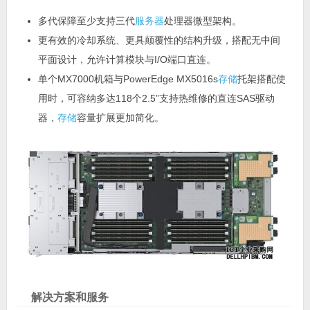
多代保障至少支持三代
服务器
处理器微型架构。
更有效的冷却系统、更具颠覆性的结构升级，搭配无中间
平面设计，允许计算模块与I/O端口直连。
单个MX7000机箱与PowerEdge MX5016s
存储
托架搭配使
用时，可容纳多达118个2.5”支持热维修的直连SAS驱动
器，
存储
容量扩展更加简化。
解决方案和服务