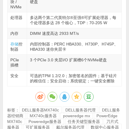
块 /
硬盘
NVMe
处理器
多达两个第二代英特尔®至强®可扩展处理器，每
个处理器多达 28 个核心，TDP：70-205 W
内存
DIMM 速度高达 2933 MT/s
存储
控
内部控制器：PERC HBA330、H730P、H745P、
制器
HBA330 迷你夹层卡
PCle
3 个PCIe 3.0 夹层I/O 扩展槽6个NVMe硬盘
插槽
安全
可选的TPM 1.2/2.0；加密签名的固件；基于硅片
的根信任；安全启动；系统锁定；一键安全擦除
标签：
DELL服务器MX740c
DELL服务器代理
DELL服务
器经销商
MX740c服务器
poweredge mx
PowerEdge
MX740c
Poweredge服务器
任务关键型服务器
刀片式
服务器
可扩展服务器
戴尔服务器代理
数据中心服务器